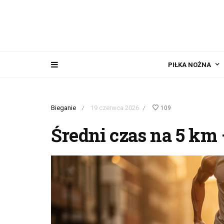
PIŁKA NOŻNA
Bieganie
19 czerwca 2026
109
/
/
Średni czas na 5 km 