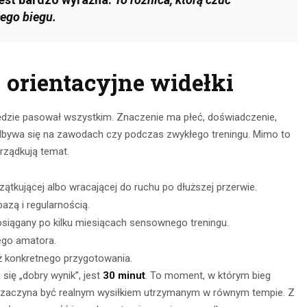
CZYTAJ DALEJ
łego biegu.
 DALEJ
 orientacyjne widełki
będzie pasował wszystkim. Znaczenie ma płeć, doświadczenie,
 odbywa się na zawodach czy podczas zwykłego treningu. Mimo to
rządkują temat.
tkującej albo wracającej do ruchu po dłuższej przerwie.
azą i regularnością.
osiągany po kilku miesiącach sensownego treningu.
ego amatora.
 konkretnego przygotowania.
się „dobry wynik”, jest
30 minut
. To moment, w którym bieg
, a zaczyna być realnym wysiłkiem utrzymanym w równym tempie. Z