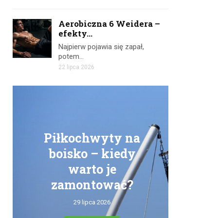
Aerobiczna 6 Weidera –
efekty...
Najpierw pojawia się zapał,
potem…
22 lipca 2026
Piłkochwyty na
boisko – kiedy
warto je
zamontować?
tr
29 lipca 2026