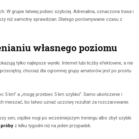
 W grupie łatwiej pobiec szybciej. Adrenalina, oznaczona trasa i
szy niż samotny sprawdzian. Dlatego porównywanie czasu z
enianiu własnego poziomu
zują tylko najlepsze wyniki. Internet lubi liczby efektowne, a nie
rzeciętny, chociaż dla ogromnej grupy amatorów jest po prostu
iec 5 km” a „mogę przebiec 5 km szybko”. Samo ukończenie i
ich mieszać, bo łatwo uznać uczciwy rezultat za rozczarowanie.
szy sen, ciężkie nogi po wcześniejszym treningu albo zbyt szybki
 próby
z kilku tygodni niż na jeden przypadek.