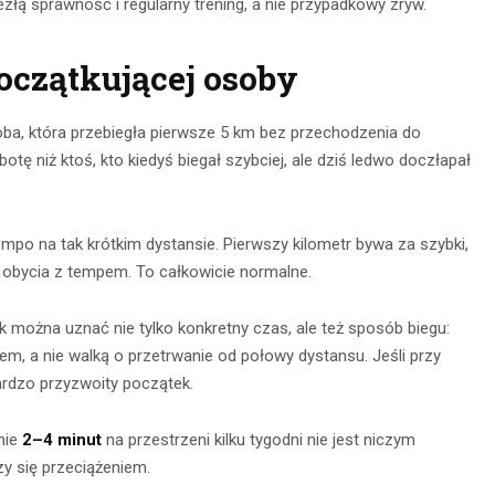
złą sprawność i regularny trening, a nie przypadkowy zryw.
oczątkującej osoby
soba, która przebiegła pierwsze 5 km bez przechodzenia do
botę niż ktoś, kto kiedyś biegał szybciej, ale dziś ledwo doczłapał
empo na tak krótkim dystansie. Pierwszy kilometr bywa za szybki,
ak obycia z tempem. To całkowicie normalne.
 można uznać nie tylko konkretny czas, ale też sposób biegu:
em, a nie walką o przetrwanie od połowy dystansu. Jeśli przy
 bardzo przyzwoity początek.
nie
2–4 minut
na przestrzeni kilku tygodni nie jest niczym
zy się przeciążeniem.