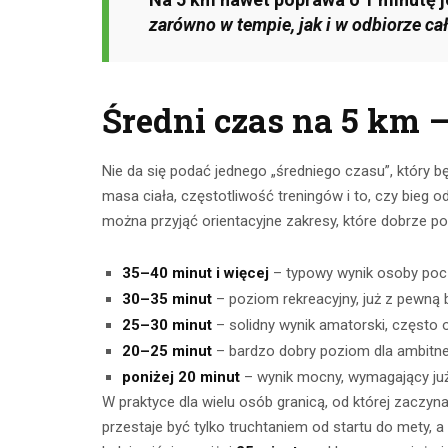
CZYTAJ DALEJ
zarówno w tempie, jak i w odbiorze ca
CZYTAJ
Średni czas na 5 km –
Nie da się podać jednego „średniego czasu”, który 
masa ciała, częstotliwość treningów i to, czy bieg
można przyjąć orientacyjne zakresy, które dobrze po
35–40 minut i więcej
– typowy wynik osoby począ
30–35 minut
– poziom rekreacyjny, już z pewną b
25–30 minut
– solidny wynik amatorski, często 
20–25 minut
– bardzo dobry poziom dla ambitn
poniżej 20 minut
– wynik mocny, wymagający już
W praktyce dla wielu osób granicą, od której zaczyna 
przestaje być tylko truchtaniem od startu do mety