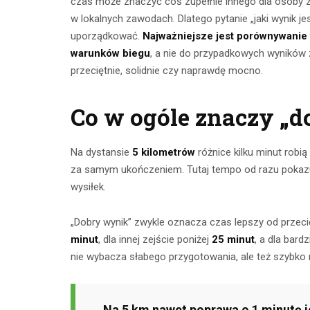
czas może znaczyć coś zupełnie innego dla osoby zacz
w lokalnych zawodach. Dlatego pytanie „jaki wynik jes
uporządkować.
Najważniejsze jest porównywanie
warunków biegu
, a nie do przypadkowych wyników z
przeciętnie, solidnie czy naprawdę mocno.
Co w ogóle znaczy „d
Na dystansie
5 kilometrów
różnice kilku minut robi
za samym ukończeniem. Tutaj tempo od razu pokazuje
Ćwicze
wysiłek.
Ćwiczenia z
mięśnie 
taśmami –
„Dobry wynik” zwykle oznacza czas lepszy od przecię
brzucha 
skuteczny
minut
, dla innej zejście poniżej
25 minut
, a dla bar
popr
nie wybacza słabego przygotowania, ale też szybko 
trening w domu
wykon
23 lipca 2026
23 lip
Na 5 km nawet poprawa o 1 minutę j