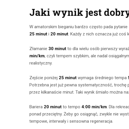
Jaki wynik jest dobr
W amatorskim bieganiu bardzo często pada pytanie o
25 minut
i
20 minut
. Każdy z nich oznacza już coś 
Złamanie
30 minut
to dla wielu osób pierwszy wyraź
min/km
, czyli tempem szybkim, ale nadal osiągalny
realistyczny.
Zejście poniżej
25 minut
wymaga średniego tempa
Potrzebna jest już pewna systematyczność, trochę 
przez kilkanaście minut. Taki wynik śmiało można 
Bariera
20 minut
to tempo
4:00 min/km
. Dla rekre
ponad przeciętny. Żeby go osiągnąć, zwykle nie wyst
tempowe, interwały i sensowna regeneracja.