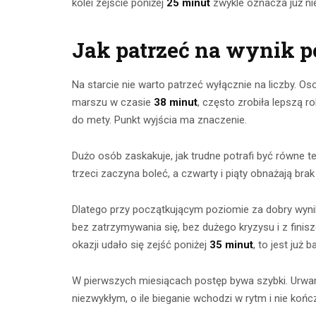
kolei zejście poniżej
25 minut
zwykle oznacza już nie
Jak patrzeć na wynik p
Na starcie nie warto patrzeć wyłącznie na liczby. O
marszu w czasie
38 minut
, często zrobiła lepszą ro
do mety. Punkt wyjścia ma znaczenie.
Dużo osób zaskakuje, jak trudne potrafi być równe t
trzeci zaczyna boleć, a czwarty i piąty obnażają br
Dlatego przy początkującym poziomie za dobry wynik
bez zatrzymywania się, bez dużego kryzysu i z finisz
okazji udało się zejść poniżej
35 minut
, to jest już
W pierwszych miesiącach postęp bywa szybki. Urwa
niezwykłym, o ile bieganie wchodzi w rytm i nie końc