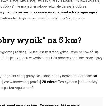
ynającej, biegającej rekreacyjnie i dla kogoś, kto już ściga się
t dobry?” nie ma jednej odpowiedzi, ale da się je dobrze
 wyniku do poziomu zaawansowania, wieku treningowego i
 internetu. Dzięki temu łatwiej ocenić, czy 5 km poszło
obry wynik” na 5 km?
ą ogromną różnicę. To nie jest maraton, gdzie łatwo schować się
, ile jest zapasu w wydolności i jak dobrze znosi się mocniejszy
nia na
Obserwacja po
głębokie
zmroku: jak
tnego dla danej grupy. Dla jednej osoby będzie to złamanie
30
– jak je
wybrać idealną
dziej zaawansowanej poniżej
20 minut
. Ten dystans jest uczciwy:
awnie
nagradza regularność.
lornetkę w teren?
ywać?
22 lipca 2026
ca 2026
est bardzo wyraźna.
To różnica, którą czuć