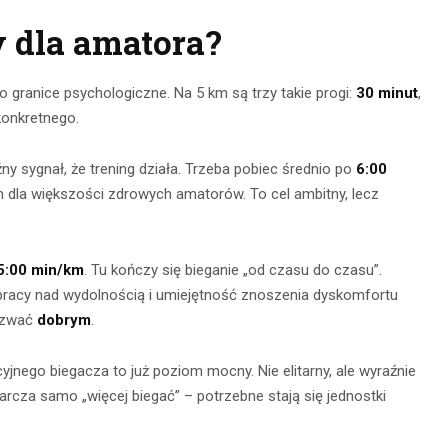
y dla amatora?
 granice psychologiczne. Na 5 km są trzy takie progi:
30 minut
,
konkretnego.
ny sygnał, że trening działa. Trzeba pobiec średnio po
6:00
m dla większości zdrowych amatorów. To cel ambitny, lecz
5:00 min/km
. Tu kończy się bieganie „od czasu do czasu”.
pracy nad wydolnością i umiejętność znoszenia dyskomfortu
nazwać
dobrym
.
acyjnego biegacza to już poziom mocny. Nie elitarny, ale wyraźnie
arcza samo „więcej biegać” – potrzebne stają się jednostki