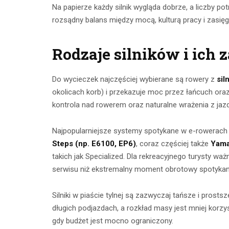
Na papierze każdy silnik wygląda dobrze, a liczby pot
CZYTAJ DALEJ
CZYTAJ
rozsądny balans między mocą, kulturą pracy i zasięg
Rodzaje silników i ich 
Do wycieczek najczęściej wybierane są rowery z
sil
okolicach korb) i przekazuje moc przez łańcuch oraz
kontrola nad rowerem oraz naturalne wrażenia z jaz
Najpopularniejsze systemy spotykane w e-rowerach
Steps (np. E6100, EP6)
, coraz częściej także
Yama
takich jak Specialized. Dla rekreacyjnego turysty wa
serwisu niż ekstremalny moment obrotowy spotykany
Silniki w piaście tylnej są zazwyczaj tańsze i prosts
długich podjazdach, a rozkład masy jest mniej korzy
gdy budżet jest mocno ograniczony.