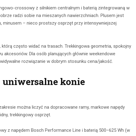
ingowo-crossowy z silnikiem centralnym i baterią zintegrowaną w
obrze radzi sobie na mieszanych nawierzchniach. Plusem jest
n, minusem – nieco prostszy osprzęt przy intensywniejszej
 którą często widać na trasach. Trekkingowa geometria, spokojny
wu akcesoriów. Dla osób planujących głównie weekendowe
zewidywalne rozwiązanie w dobrym stosunku cena/jakość.
– uniwersalne konie
ym zakresie można liczyć na dopracowane ramy, markowe napędy
dny, trekkingowy osprzęt.
gowy z napędem Bosch Performance Line i baterią 500–625 Wh (w