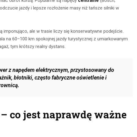
cniać obrót korbą. Popularne są napędy
centralne
(Bosch,
odczucie jazdy i lepsze rozłożenie masy niż tańsze silniki w
 imponująco, ale w trasie liczy się konserwatywne podejście.
la na 60–100 km spokojnej jazdy turystycznej z umiarkowanym
aż, tym krótszy realny dystans.
wer z napędem elektrycznym, przystosowany do
nik, błotniki, często fabryczne oświetlenie i
nia na
Obserwacja po
rownicą.
głębokie
zmroku: jak
– jak je
wybrać idealną
awnie
ęg – co jest naprawdę ważne
lornetkę w teren?
ywać?
22 lipca 2026
ca 2026