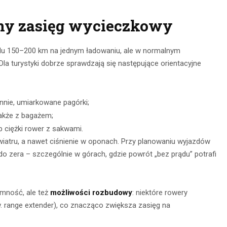
alny zasięg wycieczkowy
ędu 150–200 km na jednym ładowaniu, ale w normalnym
Dla turystyki dobrze sprawdzają się następujące orientacyjne
nnie, umiarkowane pagórki;
akże z bagażem;
b ciężki rower z sakwami.
wiatru, a nawet ciśnienie w oponach. Przy planowaniu wyjazdów
 do zera – szczególnie w górach, gdzie powrót „bez prądu” potrafi
emność, ale też
możliwości rozbudowy
: niektóre rowery
zw. range extender), co znacząco zwiększa zasięg na