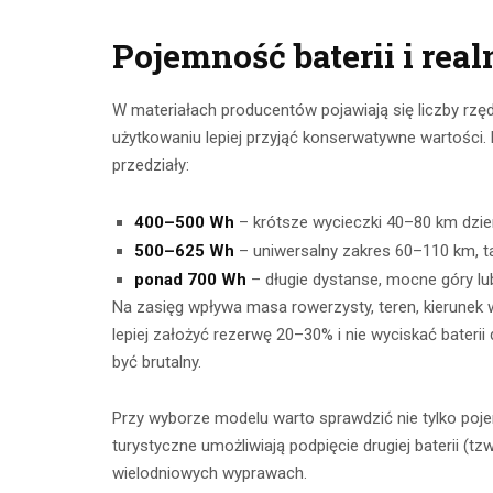
Pojemność baterii i re
W materiałach producentów pojawiają się liczby rz
użytkowaniu lepiej przyjąć konserwatywne wartości. 
przedziały:
400–500 Wh
– krótsze wycieczki 40–80 km dzie
500–625 Wh
– uniwersalny zakres 60–110 km, t
ponad 700 Wh
– długie dystanse, mocne góry lu
Na zasięg wpływa masa rowerzysty, teren, kierunek 
lepiej założyć rezerwę 20–30% i nie wyciskać baterii
być brutalny.
Przy wyborze modelu warto sprawdzić nie tylko poj
turystyczne umożliwiają podpięcie drugiej baterii (t
wielodniowych wyprawach.