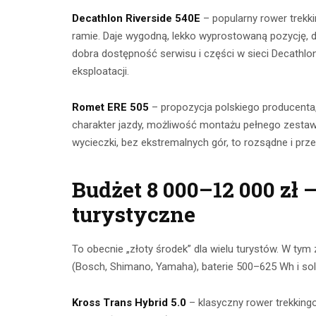
Decathlon Riverside 540E
– popularny rower trekk
ramie. Daje wygodną, lekko wyprostowaną pozycję, d
dobra dostępność serwisu i części w sieci Decathlo
eksploatacji.
Romet ERE 505
– propozycja polskiego producenta,
charakter jazdy, możliwość montażu pełnego zesta
wycieczki, bez ekstremalnych gór, to rozsądne i pr
Budżet 8 000–12 000 zł 
turystyczne
To obecnie „złoty środek” dla wielu turystów. W t
(Bosch, Shimano, Yamaha), baterie 500–625 Wh i soli
Kross Trans Hybrid 5.0
– klasyczny rower trekkin