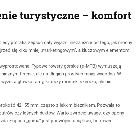
nie turystyczne – komfort
plecy potrafią zepsuć cały wyjazd, niezależnie od tego, jak mocny
zyjrzeć się kilku mniej „marketingowym”, a kluczowym elementom.
wyprostowana. Typowe rowery górskie (e-MTB) wymuszają
chnicznym terenie, ale na długich prostych mniej wygodna. W
: wyższa główka ramy, krótszy mostek, szersza, ale nie
rokość 42–55 mm, często z lekkim bieżnikiem. Pozwala to
 szutrów czy leśnych duktów. Warto zwrócić uwagę, czy opony
każda złapana „guma” jest podwójnie uciążliwa, bo rower