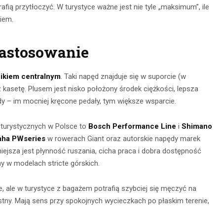
rafią przytłoczyć. W turystyce ważne jest nie tyle „maksimum”, ile
CZYTAJ DALEJ
 DALEJ
iem.
zastosowanie
nikiem centralnym
. Taki napęd znajduje się w suporcie (w
 kasetę. Plusem jest nisko położony środek ciężkości, lepsza
dy – im mocniej kręcone pedały, tym większe wsparcie.
 turystycznych w Polsce to
Bosch Performance Line
i
Shimano
ha PWseries
w rowerach Giant oraz autorskie napędy marek
żniejsza jest płynność ruszania, cicha praca i dobra dostępność
 w modelach stricte górskich.
ze, ale w turystyce z bagażem potrafią szybciej się męczyć na
stny. Mają sens przy spokojnych wycieczkach po płaskim terenie,