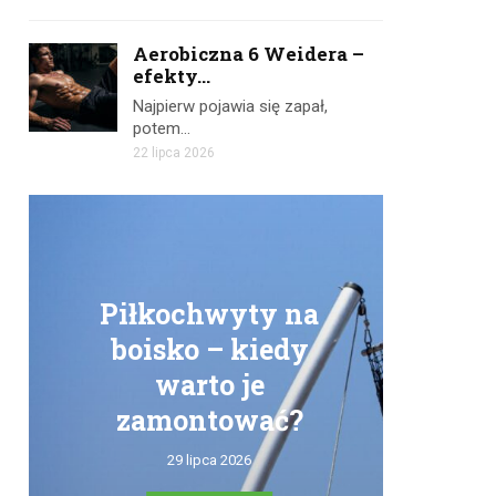
Aerobiczna 6 Weidera –
efekty...
Najpierw pojawia się zapał,
potem…
22 lipca 2026
Piłkochwyty na
boisko – kiedy
warto je
zamontować?
tr
29 lipca 2026