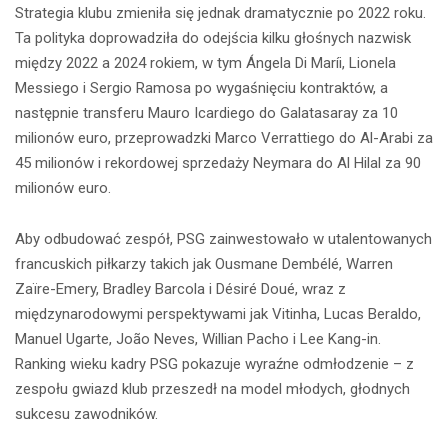
Strategia klubu zmieniła się jednak dramatycznie po 2022 roku.
Ta polityka doprowadziła do odejścia kilku głośnych nazwisk
między 2022 a 2024 rokiem, w tym Ángela Di Maríi, Lionela
Messiego i Sergio Ramosa po wygaśnięciu kontraktów, a
następnie transferu Mauro Icardiego do Galatasaray za 10
milionów euro, przeprowadzki Marco Verrattiego do Al-Arabi za
45 milionów i rekordowej sprzedaży Neymara do Al Hilal za 90
milionów euro.
Aby odbudować zespół, PSG zainwestowało w utalentowanych
francuskich piłkarzy takich jak Ousmane Dembélé, Warren
Zaïre-Emery, Bradley Barcola i Désiré Doué, wraz z
międzynarodowymi perspektywami jak Vitinha, Lucas Beraldo,
Manuel Ugarte, João Neves, Willian Pacho i Lee Kang-in.
Ranking wieku kadry PSG pokazuje wyraźne odmłodzenie – z
zespołu gwiazd klub przeszedł na model młodych, głodnych
sukcesu zawodników.