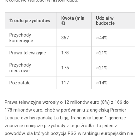
Kwota (mln
Udział w
Źródło przychodów
€)
budżecie
Przychody
367
~44%
komercyjne
Prawa telewizyjne
178
~21%
Przychody
175
~21%
meczowe
Pozostałe
117
~14%
Prawa telewizyjne wzrosły o 12 milionów euro (8%) z 166 do
178 milionów euro, choć w porównaniu z angielską Premier
League czy hiszpańską La Ligą, francuska Ligue 1 generuje
znacznie mniejsze przychody z tego źródła. To jeden z
powodów, dla których pozycja PSG w rankingu europejskim nie