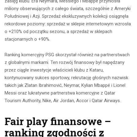
zasięg klubu. Era Neymara, Messiego i Mbappé przyniosła
miliony obserwujących z całego świata, szczególnie z Ameryki
Południowej i Azji. Sprzedaż ekskluzywnych kolekcji osiągnęła
rekordowe poziomy: sprzedaż w sklepie internetowym wzrosła
o +210% od początku sezonu, a sprzedaż w sklepach
stacjonarnych o +90%.
Ranking komercyjny PSG skorzystał również na partnerstwach
z globalnymi markami. Ten rozwój finansowy był napędzany
przez ciągłe inwestycje właścicieli klubu z Kataru,
kontynuowany sukces sportowy, rekrutację głośnych nazwisk
takich jak Zlatan Ibrahimović, Neymar, Kylian Mbappé i Lionel
Messi oraz lukratywne partnerstwa komercyjne z Qatar
Tourism Authority, Nike, Air Jordan, Accor i Qatar Airways.
Fair play finansowe –
ranking zgodności z