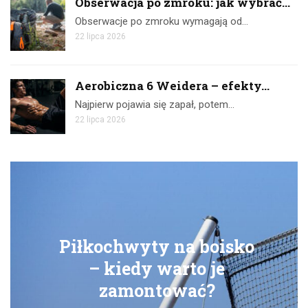
Obserwacja po zmroku: jak wybrać...
Obserwacje po zmroku wymagają od…
22 lipca 2026
Aerobiczna 6 Weidera – efekty...
Najpierw pojawia się zapał, potem…
22 lipca 2026
ty na boisko
Ćwiczenia z 
 warto je
skuteczny t
ntować?
dom