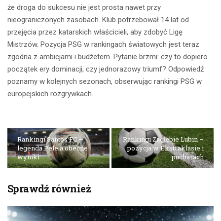
że droga do sukcesu nie jest prosta nawet przy
nieograniczonych zasobach. Klub potrzebował 14 lat od
przejęcia przez katarskich właścicieli, aby zdobyć Ligę
Mistrzów. Pozycja PSG w rankingach światowych jest teraz
zgodna z ambicjami i budżetem. Pytanie brzmi: czy to dopiero
początek ery dominacji, czy jednorazowy triumf? Odpowiedź
poznamy w kolejnych sezonach, obserwując rankingi PSG w
europejskich rozgrywkach.
Rankingi Santos FC –
Rankingi Zagłębie Lubin –
legenda Pele a obecne
pozycja w Ekstraklasie i
wyniki
pucharach
Sprawdź również