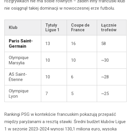
rozgrywkach nie ma sobie równych – żaden inny francuski klub
nie osiągnął takiej dominacji w nowoczesnej erze futbolu.
Tytuły
Coupe de
Łącznie
Klub
Ligue 1
France
trofeów
Paris Saint-
13
16
58
Germain
Olympique
10
10
~30
Marsylia
AS Saint-
10
6
~28
Étienne
Olympique
7
5
~25
Lyon
Rankingi PSG w kontekście francuskim pokazują przepaść
między paryżanami a resztą stawki. Średni budżet klubów Ligue
1 w sezonie 2023-2024 wynosi 130,1 miliona euro, wysoka