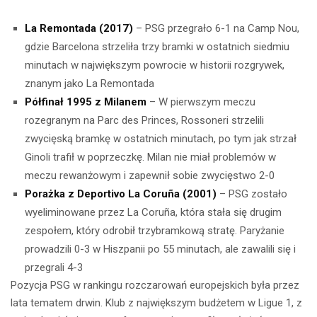
La Remontada (2017)
– PSG przegrało 6-1 na Camp Nou,
gdzie Barcelona strzeliła trzy bramki w ostatnich siedmiu
minutach w największym powrocie w historii rozgrywek,
znanym jako La Remontada
Półfinał 1995 z Milanem
– W pierwszym meczu
rozegranym na Parc des Princes, Rossoneri strzelili
zwycięską bramkę w ostatnich minutach, po tym jak strzał
Ginoli trafił w poprzeczkę. Milan nie miał problemów w
meczu rewanżowym i zapewnił sobie zwycięstwo 2-0
Porażka z Deportivo La Coruña (2001)
– PSG zostało
wyeliminowane przez La Coruña, która stała się drugim
zespołem, który odrobił trzybramkową stratę. Paryżanie
prowadzili 0-3 w Hiszpanii po 55 minutach, ale zawalili się i
przegrali 4-3
Pozycja PSG w rankingu rozczarowań europejskich była przez
lata tematem drwin. Klub z największym budżetem w Ligue 1, z