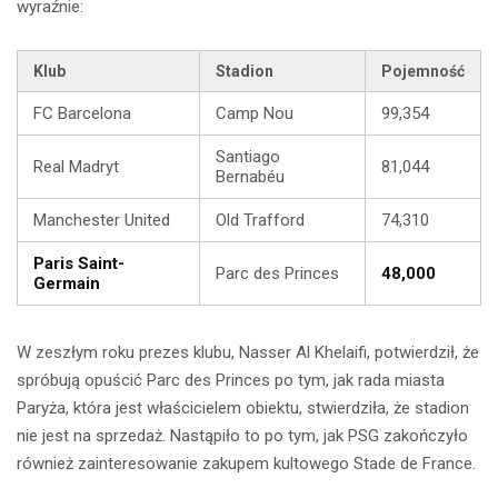
wyraźnie:
Klub
Stadion
Pojemność
FC Barcelona
Camp Nou
99,354
Santiago
Real Madryt
81,044
Bernabéu
Manchester United
Old Trafford
74,310
Paris Saint-
Parc des Princes
48,000
Germain
W zeszłym roku prezes klubu, Nasser Al Khelaifi, potwierdził, że
spróbują opuścić Parc des Princes po tym, jak rada miasta
Paryża, która jest właścicielem obiektu, stwierdziła, że stadion
nie jest na sprzedaż. Nastąpiło to po tym, jak PSG zakończyło
również zainteresowanie zakupem kultowego Stade de France.