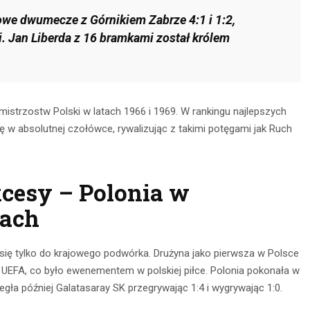
CZYTAJ DALEJ
owe dwumecze z Górnikiem Zabrze 4:1 i 1:2,
 DALEJ
. Jan Liberda z 16 bramkami został królem
istrzostw Polski w latach 1966 i 1969. W rankingu najlepszych
ię w absolutnej czołówce, rywalizując z takimi potęgami jak Ruch
cesy – Polonia w
gach
 się tylko do krajowego podwórka. Drużyna jako pierwsza w Polsce
w UEFA, co było ewenementem w polskiej piłce. Polonia pokonała w
uległa później Galatasaray SK przegrywając 1:4 i wygrywając 1:0.