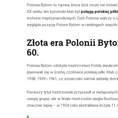
Polonia Bytom to nazwa, która dziś może nie mówić w
XX wieku ten bytomski klub był
potęgą polskiej pił
trofeów międzynarodowych. Dziś Polonia walczy o utrz
wygląda pozycja Polonii Bytom w rankingach współczes
Złota era Polonii Byt
60.
Polonia Bytom zdobyła mistrzostwo Polski dwukrotnie
Ćwicze
plasowali się w ścisłej czołówce polskiej piłki. Klu
Ćwiczenia z
mięśnie 
1958, 1959 i 1961, co oznaczało niemal dekadę do
taśmami –
brzucha 
skuteczny
Pierwszy tytuł mistrzowski przyszedł w nietypowych
popr
trening w domu
swojej grupie, ale w finale mistrzostw uległa Ruchowi
wykon
znacznie lepiej – w 1954 roku ekstraklasa liczyła 11 
23 lipca 2026
23 lip