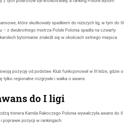
 z tych powrotów był krótkotrwały, a ranking Polonii Bytom
inansowe, które skutkowały spadkiem do niższych lig, w tym do III
lubu – z dwukrotnego mistrza Polski Polonia spadła na czwarty
arskich bytomianie znaleźli się w okolicach setnego miejsca.
woją pozycję od podstaw. Klub funkcjonował w III lidze, gdzie o
ę tylko regionalne rozgrywki i walka o awans.
wans do I ligi
dzą trenera Kamila Rakoczego Polonia wywalczyła awans do II
 i poprawie pozycji w rankingach.