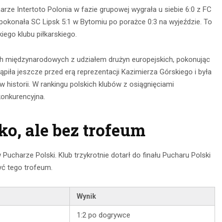
e Intertoto Polonia w fazie grupowej wygrała u siebie 6:0 z FC
le pokonała SC Lipsk 5:1 w Bytomiu po porażce 0:3 na wyjeździe. To
iego klubu piłkarskiego.
ch międzynarodowych z udziałem drużyn europejskich, pokonując
tąpiła jeszcze przed erą reprezentacji Kazimierza Górskiego i była
istorii. W rankingu polskich klubów z osiągnięciami
onkurencyjna.
ko, ale bez trofeum
w Pucharze Polski. Klub trzykrotnie dotarł do finału Pucharu Polski
być tego trofeum.
Wynik
1:2 po dogrywce