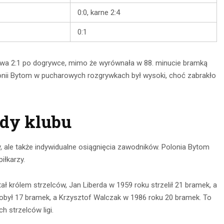
0:0, karne 2:4
0:1
zawa 2:1 po dogrywce, mimo że wyrównała w 88. minucie bramką
olonii Bytom w pucharowych rozgrywkach był wysoki, choć zabrakło
ndy klubu
ły, ale także indywidualne osiągnięcia zawodników. Polonia Bytom
iłkarzy.
 królem strzelców, Jan Liberda w 1959 roku strzelił 21 bramek, a
dobył 17 bramek, a Krzysztof Walczak w 1986 roku 20 bramek. To
h strzelców ligi.