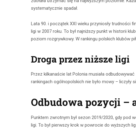
zdołała utrzymać się na najwyższym poziomie. Każdy
systematycznie spadał.
Lata 90. i początek XXI wieku przyniosły trudności f
ligi w 2007 roku. To był najniższy punkt w historii k
poziom rozgrywkowy. W rankingu polskich klubów piłk
Droga przez niższe ligi
Przez kilkanaście lat Polonia musiała odbudowywać s
rankingach ogólnopolskich nie było mowy – liczyły si
Odbudowa pozycji – a
Punktem zwrotnym był sezon 2019/2020, gdy pod wo
ligi. To był pierwszy krok w powrocie do wyższych lig