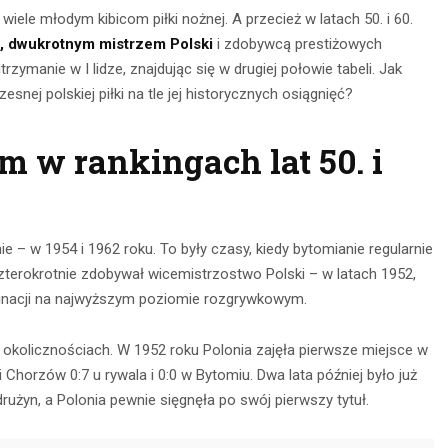
iele młodym kibicom piłki nożnej. A przecież w latach 50. i 60.
ki, dwukrotnym mistrzem Polski
i zdobywcą prestiżowych
ymanie w I lidze, znajdując się w drugiej połowie tabeli. Jak
nej polskiej piłki na tle jej historycznych osiągnięć?
om w rankingach lat 50. i
 – w 1954 i 1962 roku. To były czasy, kiedy bytomianie regularnie
nia na
b czterokrotnie zdobywał wicemistrzostwo Polski – w latach 1952,
Obserwacja po
głębokie
minacji na najwyższym poziomie rozgrywkowym.
zmroku: jak
– jak je
wybrać idealną
 okolicznościach. W 1952 roku Polonia zajęła pierwsze miejsce w
awnie
lornetkę w teren?
 Chorzów 0:7 u rywala i 0:0 w Bytomiu. Dwa lata później było już
ywać?
drużyn, a Polonia pewnie sięgnęła po swój pierwszy tytuł.
22 lipca 2026
ca 2026