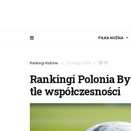
PIŁKA NOŻNA
Rankingi klubów
25 lutego 2026
77
/
/
Rankingi Polonia By
tle współczesności