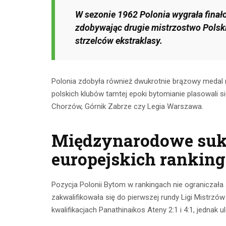
CZYTAJ DALEJ
W sezonie 1962 Polonia wygrała finał
CZYTAJ
zdobywając drugie mistrzostwo Polski
strzelców ekstraklasy.
Polonia zdobyła również dwukrotnie brązowy medal m
polskich klubów tamtej epoki bytomianie plasowali s
Chorzów, Górnik Zabrze czy Legia Warszawa.
Międzynarodowe suk
europejskich rankin
Pozycja Polonii Bytom w rankingach nie ograniczała
zakwalifikowała się do pierwszej rundy Ligi Mistrzó
kwalifikacjach Panathinaikos Ateny 2:1 i 4:1, jednak 