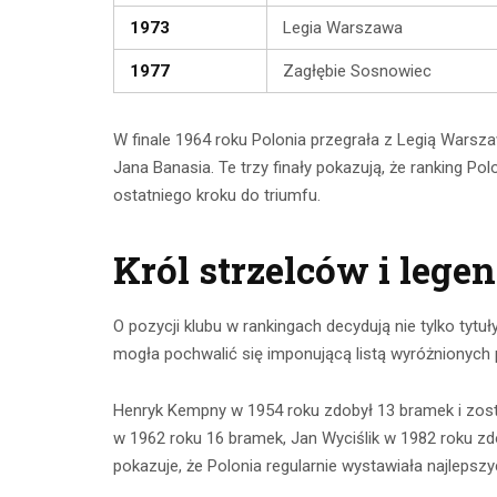
1973
Legia Warszawa
1977
Zagłębie Sosnowiec
W finale 1964 roku Polonia przegrała z Legią Wars
Jana Banasia. Te trzy finały pokazują, że ranking P
ostatniego kroku do triumfu.
Król strzelców i lege
O pozycji klubu w rankingach decydują nie tylko tytu
mogła pochwalić się imponującą listą wyróżnionych p
Henryk Kempny w 1954 roku zdobył 13 bramek i został
w 1962 roku 16 bramek, Jan Wyciślik w 1982 roku z
pokazuje, że Polonia regularnie wystawiała najlepszyc