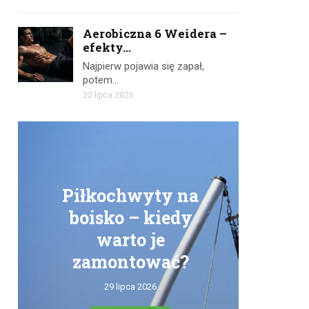
Aerobiczna 6 Weidera –
efekty...
Najpierw pojawia się zapał,
potem…
22 lipca 2026
Piłkochwyty na
boisko – kiedy
warto je
zamontować?
tr
29 lipca 2026