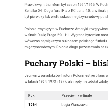
Prawdziwym triumfem był sezon 1964/1965. W Pucharz
Schalke 04 i Degerfors IF, a z RC Lens 4:0, a w fina
był pierwszy tak wielki sukces międzynarodowy polsk
Polonia zwyciężyła w Pucharze Ameryki, rozgrywka
w finale Duklę Praga 2:0 i 1:1. Wygrana bytomian nas
wówczas największym sukcesem polskiego futbolu w h
międzynarodowymi Polonia długo pozostawała bezk
Puchary Polski – blis
Jednym z paradoksów historii Polonii jest jej bilans 
w latach 1964, 1973 i 1977, ale nigdy nie zdołał zdo
Rok
Przeciwnik w finale
1964
Legia Warszawa