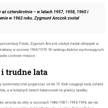
aż czterokrotnie – w latach 1957, 1958, 1965 i
ienie w 1962 roku. Zygmunt Anczok został
ezentacji Polski, Zygmunt Anczok zdobył medal olimpijski w
straklasy w sezonie 1969/1970. W rankingu klubów wychowujących
owała czołowe miejsce.
i trudne lata
się systematycznie pogarszać od lat 70. Klub osiągnął swój ostatni
ski, a w kolejnych latach balansował na granicy spadku.
ko wróciła do elity w sezonach 1986/1987 i 1993/1994, ale nie