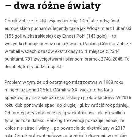
– dwa różne światy
Górnik Zabrze to klub żyjący historią. 14 mistrzostw, finał
europejskich pucharów, legendy takie jak Włodzimierz Lubański
(155 goli w ekstraklasie) czy Ernest Pohl (143 gole) – to
wszystko buduje prestiż i oczekiwania. Ranking Górnika Zabrze
w tabeli wszech czasów ekstraklasy to 4. miejsce z 2344
punktami, 781 zwycięstwami i bilansem bramek 2740-2048. To
dorobek, który budzi respekt.
Problem w tym, że od ostatniego mistrzostwa w 1988 roku
minęło już ponad 35 lat. Górnik w XXI wieku to historia
spadków, gry na zapleczu ekstraklasy i prób odbudowy. W 2016
roku klub ponownie spadł do drugiej ligi, by wrócić rok później.
Od tamtej pory zabrzanie grają w ekstraklasie, ale do walki o
tytuł jeszcze daleko. Ranking frekwencji pokazuje jednak, że
kibice nie stracili wiary – po powrocie do ekstraklasy w 2017
roku Górnik notował najwyższą średnią frekwencję w polskiej