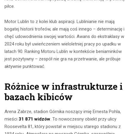
piłce.
Motor Lublin to z kolei klub aspiracji. Lublinianie nie mają
bogatej historii trofeów, ale mają coś innego – determinację i
chęć udowodnienia swojej wartości. Awans do ekstraklasy w
2024 roku był uwieńczeniem wieloletniej pracy po upadku w
latach 90. Ranking Motoru Lublin w kontekście beniaminków
jest pozytywny – zespół nie gra na przetrwanie, ale próbuje
aktywnie punktować.
Różnice w infrastrukturze i
bazach kibiców
Arena Zabrze, stadion Górnika noszący imię Ernesta Pohla,
mieści
31 871 widzów
. To nowoczesny obiekt przy ulicy
Roosevelta 81, który powstał w miejscu starego stadionu z
1934 roku. Atmosfera na meczach Górnika, szczególnie