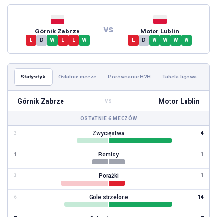
vs
Górnik Zabrze
Motor Lublin
L
D
W
L
L
W
L
D
W
W
W
W
Statystyki
Ostatnie mecze
Porównanie H2H
Tabela ligowa
Górnik Zabrze
Motor Lublin
VS
OSTATNIE 6 MECZÓW
Zwycięstwa
2
4
Remisy
1
1
Porażki
3
1
Gole strzelone
6
14