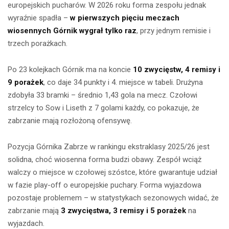
europejskich pucharów. W 2026 roku forma zespołu jednak
wyraźnie spadła –
w pierwszych pięciu meczach
wiosennych Górnik wygrał tylko raz
, przy jednym remisie i
trzech porażkach.
Po 23 kolejkach Górnik ma na koncie
10 zwycięstw, 4 remisy i
9 porażek
, co daje 34 punkty i 4. miejsce w tabeli. Drużyna
zdobyła 33 bramki – średnio 1,43 gola na mecz. Czołowi
strzelcy to Sow i Liseth z 7 golami każdy, co pokazuje, że
zabrzanie mają rozłożoną ofensywę.
Pozycja Górnika Zabrze w rankingu ekstraklasy 2025/26 jest
solidna, choć wiosenna forma budzi obawy. Zespół wciąż
walczy o miejsce w czołowej szóstce, które gwarantuje udział
w fazie play-off o europejskie puchary. Forma wyjazdowa
pozostaje problemem – w statystykach sezonowych widać, że
zabrzanie mają
3 zwycięstwa, 3 remisy i 5 porażek
na
wyjazdach.