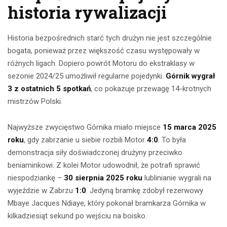
historia rywalizacji
Historia bezpośrednich starć tych drużyn nie jest szczególnie
bogata, ponieważ przez większość czasu występowały w
różnych ligach. Dopiero powrót Motoru do ekstraklasy w
sezonie 2024/25 umożliwił regularne pojedynki.
Górnik wygrał
3 z ostatnich 5 spotkań
, co pokazuje przewagę 14-krotnych
mistrzów Polski.
Najwyższe zwycięstwo Górnika miało miejsce
15 marca 2025
roku
, gdy zabrzanie u siebie rozbili Motor
4:0
. To była
demonstracja siły doświadczonej drużyny przeciwko
beniaminkowi. Z kolei Motor udowodnił, że potrafi sprawić
niespodziankę –
30 sierpnia 2025 roku
lublinianie wygrali na
wyjeździe w Zabrzu
1:0
. Jedyną bramkę zdobył rezerwowy
Mbaye Jacques Ndiaye, który pokonał bramkarza Górnika w
kilkadziesiąt sekund po wejściu na boisko.