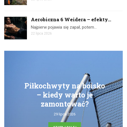
Aerobiczna 6 Weidera – efekty...
Najpierw pojawia się zapał, potem…
22 lipca 2026
a boisko
Ćwiczenia z taśm
to je
skuteczny treni
ać?
domu
24 lipca 2026