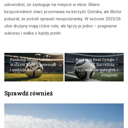
udowodnić, że zasługuje na miejsce w elicie. Bilans
bezpośrednich starć przemawia na korzyść Górnika, ale Motor
pokazał, że potrafi sprawić niespodziankę. W sezonie 2025/26
obie drużyny mają różne cele, ale łączy je jedno – pragnienie
sukcesu i walka o każdy punkt.
Rankingi Motor Lublin –
Rankingi Real Oviedo –
Widzew Łódź – potencjał
FC Barcelona –
i ambicje klubów
zestawienie statystyk i
osiągnięć
Sprawdź również