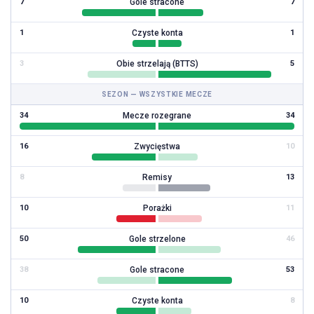
Gole stracone
7
7
Czyste konta
1
1
Obie strzelają (BTTS)
3
5
SEZON — WSZYSTKIE MECZE
Mecze rozegrane
34
34
Zwycięstwa
16
10
Remisy
8
13
Porażki
10
11
Gole strzelone
50
46
Gole stracone
38
53
Czyste konta
10
8