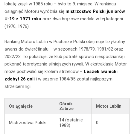
lokatę zajęli w 1985 roku – było to 9. miejsce. W rankingu
osiągnięć Motoru wyróżnia się
mistrzostwo Polski juniorów
U-19 z 1971 roku
oraz dwa brązowe medale w tej kategorii
(1970, 1976).
Ranking Motoru Lublin w Pucharze Polski obejmuje trzykrotny
awans do ćwierćfinału – w sezonach 1978/79, 1981/82 oraz
2022/23. To pokazuje, że klub potrafił sprawić niespodziankę i
pokonać teoretycznie silniejszych rywali. W ekstraklasie Motor
może pochwalić się królem strzelców –
Leszek Iwanicki
zdobył 26 goli
i w sezonie 1984/85 został najlepszym
strzelcem ligi.
Górnik
Osiągnięcie
Motor Lublin
Zabrze
14 (ostatnie
Mistrzostwa Polski
0
1988)