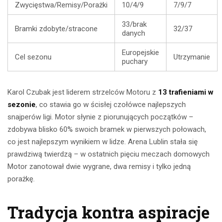
Zwycięstwa/Remisy/Porażki
10/4/9
7/9/7
33/brak
Bramki zdobyte/stracone
32/37
danych
Europejskie
Cel sezonu
Utrzymanie
puchary
Karol Czubak jest liderem strzelców Motoru z
13 trafieniami w
sezonie
, co stawia go w ścisłej czołówce najlepszych
snajperów ligi. Motor słynie z piorunujących początków –
zdobywa blisko 60% swoich bramek w pierwszych połowach,
co jest najlepszym wynikiem w lidze. Arena Lublin stała się
prawdziwą twierdzą – w ostatnich pięciu meczach domowych
Motor zanotował dwie wygrane, dwa remisy i tylko jedną
porażkę.
Tradycja kontra aspiracje