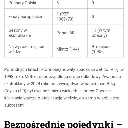
Puchary Polski
6
0
1 (PZP
Finały europejskie
0
1969/70)
Sezony w
11 (w tym
Ponad 60
ekstraklasie
obecny)
Najwyższe miejsce
9. miejsce
Mistrz (14x)
w lidze
(1985)
Po trudnych latach, które obejmowały spadek nawet do IV ligi w
1998 roku, Motor rozpoczął długą drogę odbudowy. Awans do
ekstraklasy w 2024 roku po zwycięstwie w barażu nad Arką
Gdynia (1:0) był uwieńczeniem wieloletniej pracy. Obecnie
lublinianie walczą o stabilizację w elicie, co samo w sobie jest
sukcesem.
Bezpośrednie pojedynki –