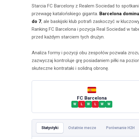
Starcia FC Barcelony z Realem Sociedad to spotkania
przewagę katalońskiego giganta.
Barcelona dominu
do 7
, ale baskijski klub potrafi zaskoczyć w klucz
Ranking FC Barcelona i pozycja Real Sociedad w tabe
przed każdym starciem tych drużyn.
Analiza formy i pozycji obu zespołów pozwala zroz
zazwyczaj kontroluje grę posiadaniem piłki na pozi
skuteczne kontrataki i solidną obronę.
Ćwicze
Ćwiczenia z
mięśnie 
taśmami –
FC Barcelona
brzucha 
W
L
W
L
W
W
skuteczny
popr
trening w domu
wykon
Statystyki
Ostatnie mecze
Porównanie H2H
23 lipca 2026
23 lip