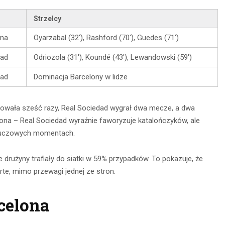
Strzelcy
ona
Oyarzabal (32′), Rashford (70′), Guedes (71′)
dad
Odriozola (31′), Koundé (43′), Lewandowski (59′)
dad
Dominacja Barcelony w lidze
mfowała sześć razy, Real Sociedad wygrał dwa mecze, a dwa
ona – Real Sociedad wyraźnie faworyzuje katalończyków, ale
kluczowych momentach.
e drużyny trafiały do siatki w 59% przypadków. To pokazuje, że
te, mimo przewagi jednej ze stron.
celona