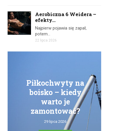
Aerobiczna 6 Weidera –
efekty...
Najpierw pojawia się zapał,
potem…
22 lipca 2026
Piłkochwyty na
boisko – kiedy
warto je
zamontować?
tr
29 lipca 2026