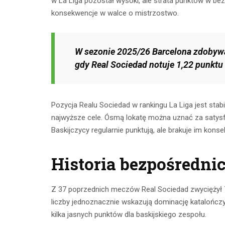
w La Liga pozostał wysoki, ale strata punktów w b
konsekwencje w walce o mistrzostwo.
W sezonie 2025/26 Barcelona zdobywa
gdy Real Sociedad notuje 1,22 punktu
Pozycja Realu Sociedad w rankingu La Liga jest stabi
najwyższe cele. Ósmą lokatę można uznać za satysf
Baskijczycy regularnie punktują, ale brakuje im ko
Historia bezpośrednic
Z 37 poprzednich meczów Real Sociedad zwyciężył 7 
liczby jednoznacznie wskazują dominację katalończ
kilka jasnych punktów dla baskijskiego zespołu.