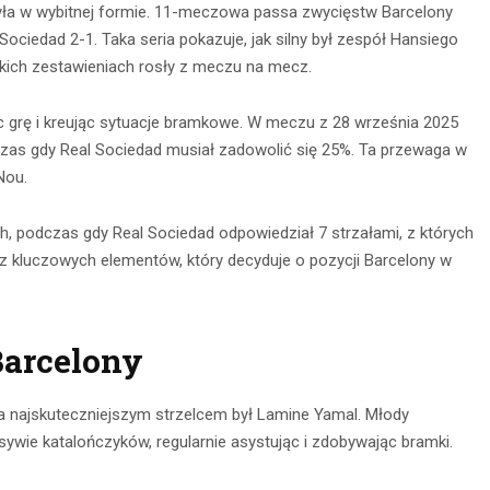
yła w wybitnej formie. 11-meczowa passa zwycięstw Barcelony
iedad 2-1. Taka seria pokazuje, jak silny był zespół Hansiego
jskich zestawieniach rosły z meczu na mecz.
c grę i kreując sytuacje bramkowe. W meczu z 28 września 2025
czas gdy Real Sociedad musiał zadowolić się 25%. Ta przewaga w
Nou.
h, podczas gdy Real Sociedad odpowiedział 7 strzałami, z których
en z kluczowych elementów, który decyduje o pozycji Barcelony w
Barcelony
 a najskuteczniejszym strzelcem był Lamine Yamal. Młody
wie katalończyków, regularnie asystując i zdobywając bramki.