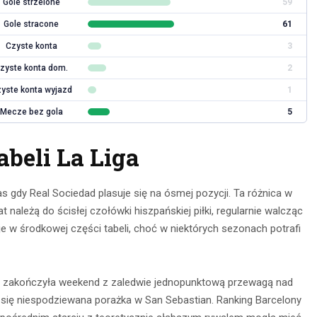
Gole strzelone
59
Gole stracone
61
Czyste konta
3
zyste konta dom.
2
yste konta wyjazd
1
Mecze bez gola
5
beli La Liga
s gdy Real Sociedad plasuje się na ósmej pozycji. Ta różnica w
t należą do ścisłej czołówki hiszpańskiej piłki, regularnie walcząc
je w środkowej części tabeli, choć w niektórych sezonach potrafi
a zakończyła weekend z zaledwie jednopunktową przewagą nad
 się niespodziewana porażka w San Sebastian. Ranking Barcelony