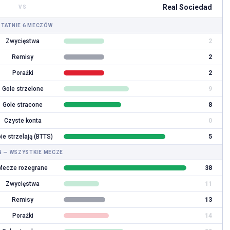
Real Sociedad
CZYTAJ DALEJ
VS
 DALEJ
TATNIE 6 MECZÓW
Zwycięstwa
2
Remisy
2
Porażki
2
Gole strzelone
9
Gole stracone
8
Czyste konta
0
ie strzelają (BTTS)
5
 — WSZYSTKIE MECZE
Mecze rozegrane
38
Zwycięstwa
11
Remisy
13
Porażki
14