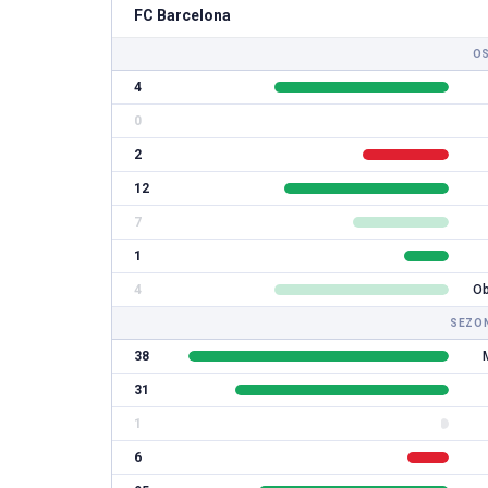
FC Barcelona
CZYTAJ DALEJ
CZYTAJ
OS
4
0
2
12
7
1
4
Ob
SEZON
38
31
1
6