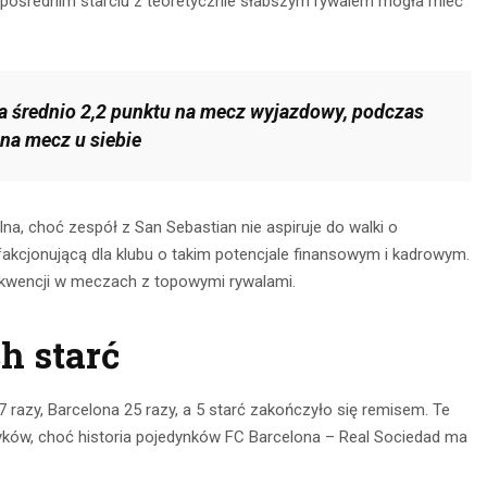
ezpośrednim starciu z teoretycznie słabszym rywalem mogła mieć
 średnio 2,2 punktu na mecz wyjazdowy, podczas
 na mecz u siebie
lna, choć zespół z San Sebastian nie aspiruje do walki o
akcjonującą dla klubu o takim potencjale finansowym i kadrowym.
nsekwencji w meczach z topowymi rywalami.
h starć
razy, Barcelona 25 razy, a 5 starć zakończyło się remisem. Te
yków, choć historia pojedynków FC Barcelona – Real Sociedad ma