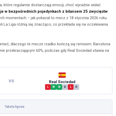
, które regularnie dostarczają emocji, choć wyraźnie widać
je w bezpośrednich pojedynkach z bilansem 25 zwycięstw
owych momentach – jak pokazał to mecz z 18 stycznia 2026 roku.
li La Liga różnią się znacząco, co przekłada się na oczekiwania
umieć, dlaczego te mecze rzadko kończą się remisem. Barcelona
omie przekraczającym 60%, podczas gdy Real Sociedad stawia na
nia na
Obserwacja po
głębokie
zmroku: jak
vs
Real Sociedad
– jak je
L
W
W
D
L
D
wybrać idealną
awnie
lornetkę w teren?
ywać?
Tabela ligowa
22 lipca 2026
ca 2026