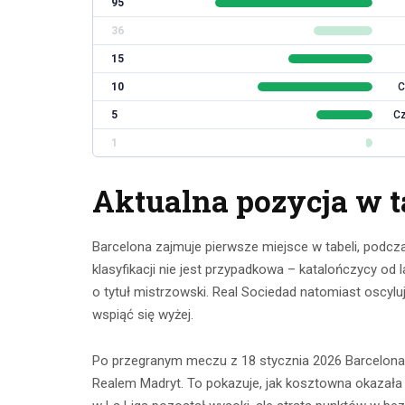
95
36
15
10
C
5
Cz
1
Aktualna pozycja w ta
Barcelona zajmuje pierwsze miejsce w tabeli, podcza
klasyfikacji nie jest przypadkowa – katalończycy od la
o tytuł mistrzowski. Real Sociedad natomiast oscylu
wspiąć się wyżej.
Po przegranym meczu z 18 stycznia 2026 Barcelon
Realem Madryt. To pokazuje, jak kosztowna okazała