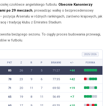
ścisłej czołówce angielskiego futbolu.
Obecnie Kanonierzy
tami po 29 meczach
, prowadząc walkę o bezprecedensowy
i – pozycja Arsenalu w różnych rankingach, zarówno krajowych, jak
cę i tradycję klubu z Emirates Stadium.
 kwestia bieżącego sezonu. To ciągły proces budowania przewagi,
dów w futbolu.
2025/2026
nia na
PKT
Z
R
P
BRAMKI
+/-
FORMA
Obserwacja po
głębokie
85
26
7
5
71:27
+44
zmroku: jak
– jak je
78
23
9
6
77:35
+42
wybrać idealną
awnie
lornetkę w teren?
71
20
11
7
69:50
+19
ywać?
65
19
8
11
56:49
+7
22 lipca 2026
ca 2026
60
17
9
12
63:53
+10