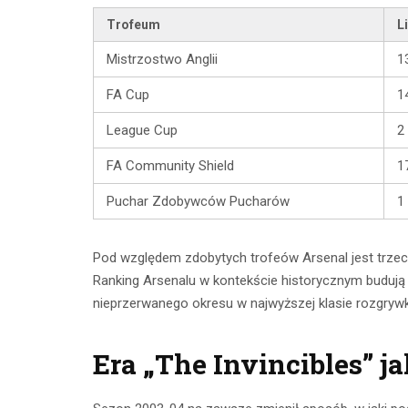
Trofeum
L
Mistrzostwo Anglii
1
FA Cup
1
League Cup
2
FA Community Shield
1
Puchar Zdobywców Pucharów
1
Pod względem zdobytych trofeów Arsenal jest trzeci
Ranking Arsenalu w kontekście historycznym budują 
nieprzerwanego okresu w najwyższej klasie rozgrywk
Era „The Invincibles” j