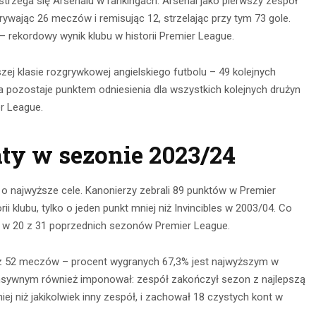
trzega się Arsenalu w rankingach. Arsenal jako pierwszy zespół
ywając 26 meczów i remisując 12, strzelając przy tym 73 gole.
rekordowy wynik klubu w historii Premier League.
zej klasie rozgrywkowej angielskiego futbolu – 49 kolejnych
 pozostaje punktem odniesienia dla wszystkich kolejnych drużyn
r League.
ty w sezonie 2023/24
 o najwyższe cele. Kanonierzy zebrali 89 punktów w Premier
i klubu, tylko o jeden punkt mniej niż Invincibles w 2003/04. Co
u w 20 z 31 poprzednich sezonów Premier League.
 z 52 meczów – procent wygranych 67,3% jest najwyższym w
efensywnym również imponował: zespół zakończył sezon z najlepszą
iej niż jakikolwiek inny zespół, i zachował 18 czystych kont w