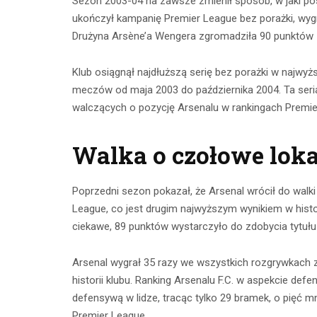
Sezon 2003-04 na zawsze zmienił sposób, w jaki pos
ukończył kampanię Premier League bez porażki, wygr
Drużyna Arsène’a Wengera zgromadziła 90 punktów – 
Klub osiągnął najdłuższą serię bez porażki w najwyżs
meczów od maja 2003 do października 2004. Ta seria
walczących o pozycję Arsenalu w rankingach Premie
Walka o czołowe loka
Poprzedni sezon pokazał, że Arsenal wrócił do walki
League, co jest drugim najwyższym wynikiem w histori
ciekawe, 89 punktów wystarczyło do zdobycia tytuł
Arsenal wygrał 35 razy we wszystkich rozgrywkach
historii klubu. Ranking Arsenalu F.C. w aspekcie d
defensywą w lidze, tracąc tylko 29 bramek, o pięć mn
Premier League.