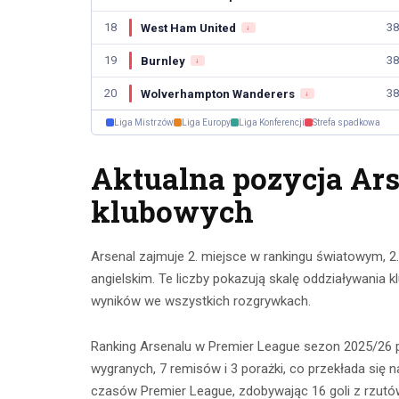
18
38
West Ham United
↓
19
38
Burnley
↓
20
38
Wolverhampton Wanderers
↓
Liga Mistrzów
Liga Europy
Liga Konferencji
Strefa spadkowa
Aktualna pozycja Ar
klubowych
Arsenal zajmuje 2. miejsce w rankingu światowym, 2.
angielskim. Te liczby pokazują skalę oddziaływania k
wyników we wszystkich rozgrywkach.
Ranking Arsenalu w Premier League sezon 2025/26 p
wygranych, 7 remisów i 3 porażki, co przekłada się
czasów Premier League, zdobywając 16 goli z rzutów