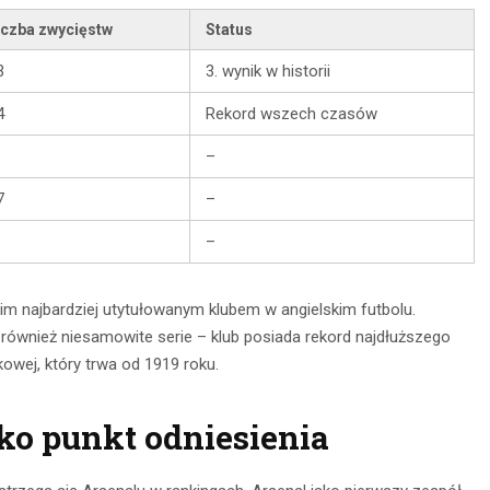
iczba zwycięstw
Status
3
3. wynik w historii
4
Rekord wszech czasów
–
7
–
–
m najbardziej utytułowanym klubem w angielskim futbolu.
również niesamowite serie – klub posiada rekord najdłuższego
owej, który trwa od 1919 roku.
ako punkt odniesienia