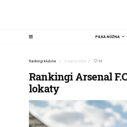
PIŁKA NOŻNA
Rankingi klubów
3 marca 2026
98
/
/
Rankingi Arsenal F.C
lokaty