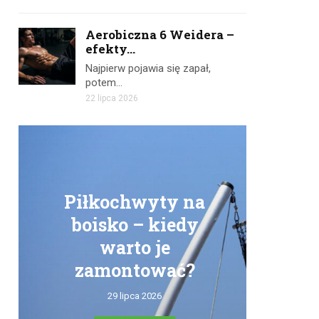
Aerobiczna 6 Weidera –
efekty...
Najpierw pojawia się zapał,
potem…
22 lipca 2026
Piłkochwyty na
boisko – kiedy
warto je
zamontować?
tr
29 lipca 2026