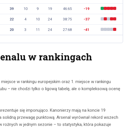
39
10
9
19
46:65
-19
22
4
10
24
38:75
-37
20
3
11
24
27:68
-41
senalu w rankingach
 miejsce w rankingu europejskim oraz 1. miejsce w rankingu
lubu – nie chodzi tylko o ligową tabelę, ale o kompleksową ocenę
rezentuje się imponująco. Kanonierzy mają na koncie 19
 na solidną przewagę punktową. Arsenal wyrównał rekord wszech
 rożnych w jednym sezonie – to statystyka, która pokazuje