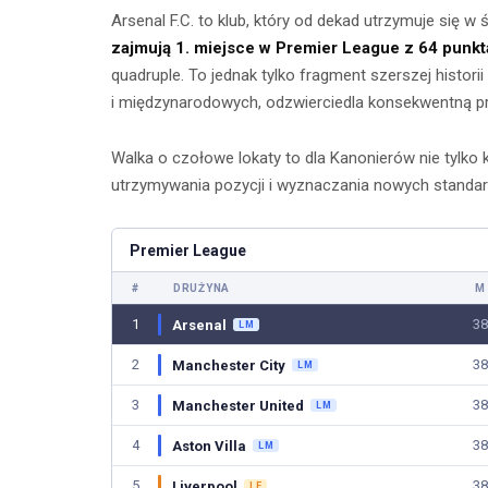
Arsenal F.C. to klub, który od dekad utrzymuje się w 
zajmują 1. miejsce w Premier League z 64 punk
quadruple. To jednak tylko fragment szerszej histori
i międzynarodowych, odzwierciedla konsekwentną pra
Walka o czołowe lokaty to dla Kanonierów nie tylko
utrzymywania pozycji i wyznaczania nowych standar
Premier League
Ćwicze
#
DRUŻYNA
M
Ćwiczenia z
mięśnie 
1
38
Arsenal
LM
taśmami –
brzucha 
2
38
Manchester City
LM
skuteczny
popr
trening w domu
3
38
Manchester United
LM
wykon
4
38
Aston Villa
LM
23 lipca 2026
23 lip
5
38
Liverpool
LE