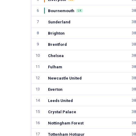
CZYTAJ DALEJ
CZYTAJ
6
38
Bournemouth
LK
7
38
Sunderland
8
38
Brighton
9
38
Brentford
10
38
Chelsea
11
38
Fulham
12
38
Newcastle United
13
38
Everton
14
38
Leeds United
15
38
Crystal Palace
16
38
Nottingham Forest
17
38
Tottenham Hotspur