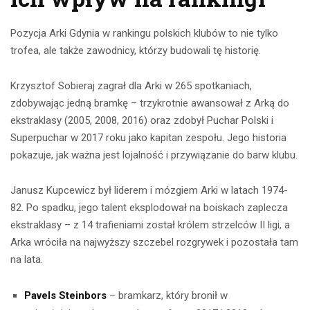
Pozycja Arki Gdynia w rankingu polskich klubów to nie tylko
trofea, ale także zawodnicy, którzy budowali tę historię.
Krzysztof Sobieraj zagrał dla Arki w 265 spotkaniach,
zdobywając jedną bramkę – trzykrotnie awansował z Arką do
ekstraklasy (2005, 2008, 2016) oraz zdobył Puchar Polski i
Superpuchar w 2017 roku jako kapitan zespołu. Jego historia
pokazuje, jak ważna jest lojalność i przywiązanie do barw klubu.
Janusz Kupcewicz był liderem i mózgiem Arki w latach 1974-
82. Po spadku, jego talent eksplodował na boiskach zaplecza
ekstraklasy – z 14 trafieniami został królem strzelców II ligi, a
Arka wróciła na najwyższy szczebel rozgrywek i pozostała tam
na lata.
Pavels Steinbors
– bramkarz, który bronił w