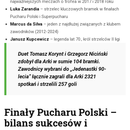
najważniejszych meczach o trofea w 2017 i 2018 roku
Luka Zarandia
– strzelec kluczowych bramek w finałach
Pucharu Polski i Superpucharu
Marcus da Silva
– jeden z najdłużej związanych z klubem
zawodników (2012-2024)
Janusz Kupcewicz
– legenda lat 70., król strzelców II ligi
Duet Tomasz Korynt i Grzegorz Niciński
zdobył dla Arki w sumie 104 bramki.
Zawodnicy wybrani do „Jedenastki 90-
lecia” łącznie zagrali dla Arki 2321
spotkań i strzelili 257 goli
Finały Pucharu Polski –
bilans sukcesów i