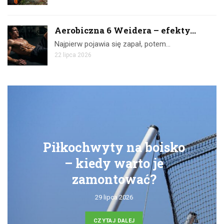
Aerobiczna 6 Weidera – efekty...
Najpierw pojawia się zapał, potem…
22 lipca 2026
a boisko
Ćwiczenia z taś
to je
skuteczny tren
ać?
domu
24 lipca 2026
J
CZYTAJ DALEJ