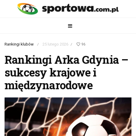
Rankingi klubów
25 lutego 2026
96
/
/
Rankingi Arka Gdynia –
sukcesy krajowe i
międzynarodowe