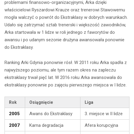
problemami finansowo-organizacyjnymi, Arka dzięki
właścicielowi Ryszardowi Krauze oraz trenerowi Stawowemu
mogła walczyć o powrót do Ekstraklasy w dobrych warunkach.
Udało się zatrzymać sztab trenerski i większość zawodników,
Arka startowała w 1 lidze w roli jednego z faworytów do
awansu i po udanym sezonie drużyna awansowała ponownie
do Ekstraklasy.
Ranking Arki Gdynia ponownie rósł. W 2011 roku Arka spadła z
najwyższego poziomu, ale tym razem okres na zapleczu
ekstraklasy trwał pięć lat. W 2016 roku Arka awansowała do
ekstraklasy ponownie po zajęciu pierwszego miejsca w I lidze.
Rok
Osiągnięcie
Liga
2005
Awans do Ekstraklasy
3. miejsce w II lidze
2007
Karna degradacja
Afera korupcyjna