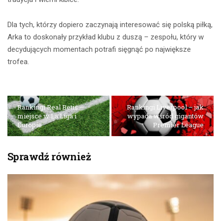
Dla tych, którzy dopiero zaczynają interesować się polską piłką,
Arka to doskonały przykład klubu z duszą – zespołu, który w
decydujących momentach potrafi sięgnąć po największe
trofea.
Rankingi Real Betis –
Rankingi Liverpool – jak
miejsce w La Liga i
wypada wśród gigantów
Europie
Premier League
Sprawdź również