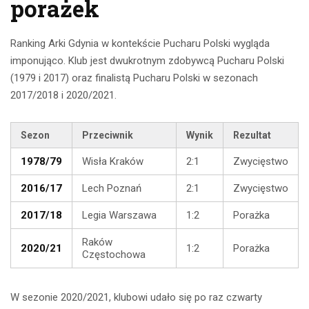
porażek
Ranking Arki Gdynia w kontekście Pucharu Polski wygląda
imponująco. Klub jest dwukrotnym zdobywcą Pucharu Polski
(1979 i 2017) oraz finalistą Pucharu Polski w sezonach
2017/2018 i 2020/2021.
Sezon
Przeciwnik
Wynik
Rezultat
1978/79
Wisła Kraków
2:1
Zwycięstwo
2016/17
Lech Poznań
2:1
Zwycięstwo
2017/18
Legia Warszawa
1:2
Porażka
Raków
2020/21
1:2
Porażka
Częstochowa
W sezonie 2020/2021, klubowi udało się po raz czwarty