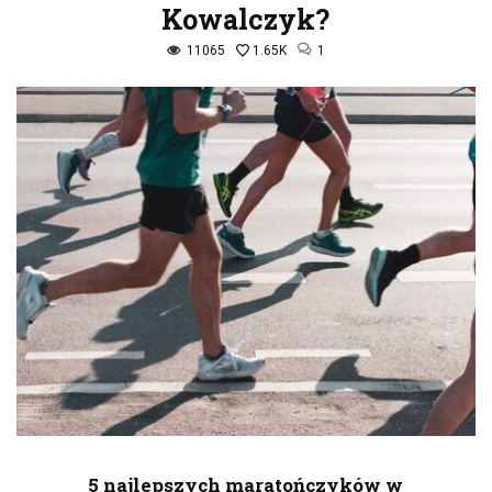
Kowalczyk?
11065
1.65K
1
5 najlepszych maratończyków w