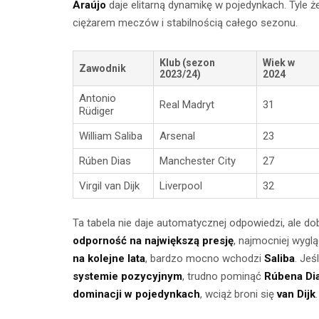
Araújo
daje elitarną dynamikę w pojedynkach. Tyle ż
ciężarem meczów i stabilnością całego sezonu.
Klub (sezon
Wiek w
Zawodnik
2023/24)
2024
Antonio
Real Madryt
31
Rüdiger
William Saliba
Arsenal
23
Rúben Dias
Manchester City
27
Virgil van Dijk
Liverpool
32
Ta tabela nie daje automatycznej odpowiedzi, ale do
odporność na największą presję
, najmocniej wygl
na kolejne lata
, bardzo mocno wchodzi
Saliba
. Jeś
systemie pozycyjnym
, trudno pominąć
Rúbena Di
dominacji w pojedynkach
, wciąż broni się
van Dijk
.