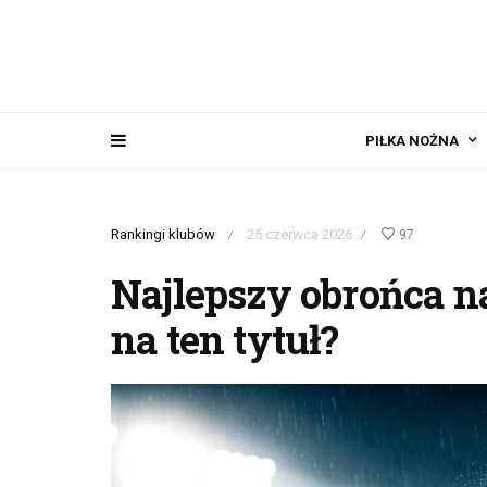
PIŁKA NOŻNA
Rankingi klubów
25 czerwca 2026
97
/
/
Najlepszy obrońca na
na ten tytuł?