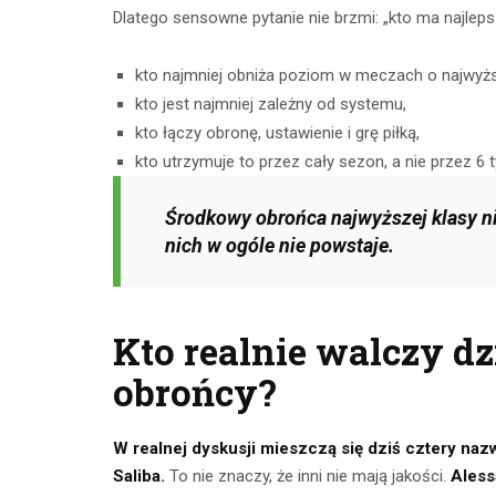
Dlatego sensowne pytanie nie brzmi: „kto ma najlepsze
CZYTAJ DALEJ
CZYTAJ
kto najmniej obniża poziom w meczach o najwyż
kto jest najmniej zależny od systemu,
kto łączy obronę, ustawienie i grę piłką,
kto utrzymuje to przez cały sezon, a nie przez 6 
Środkowy obrońca najwyższej klasy nie
nich w ogóle nie powstaje.
Kto realnie walczy dz
obrońcy?
W realnej dyskusji mieszczą się dziś cztery nazwi
Saliba.
To nie znaczy, że inni nie mają jakości.
Aless