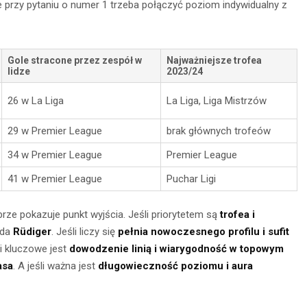
e przy pytaniu o numer 1 trzeba połączyć poziom indywidualny z
Gole stracone przez zespół w
Najważniejsze trofea
lidze
2023/24
26 w La Liga
La Liga, Liga Mistrzów
29 w Premier League
brak głównych trofeów
34 w Premier League
Premier League
41 w Premier League
Puchar Ligi
brze pokazuje punkt wyjścia. Jeśli priorytetem są
trofea i
ąda
Rüdiger
. Jeśli liczy się
pełnia nowoczesnego profilu i sufit
li kluczowe jest
dowodzenie linią i wiarygodność w topowym
asa
. A jeśli ważna jest
długowieczność poziomu i aura