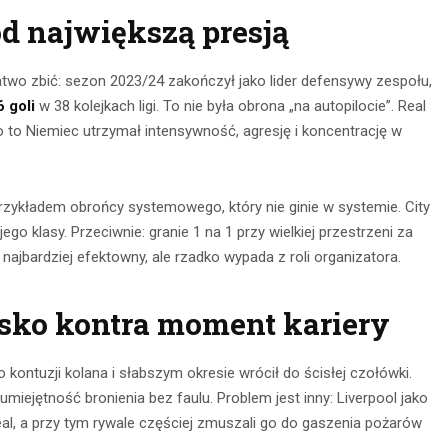
pod największą presją
atwo zbić: sezon 2023/24 zakończył jako lider defensywy zespołu,
6 goli
w 38 kolejkach ligi. To nie była obrona „na autopilocie”. Real
 to Niemiec utrzymał intensywność, agresję i koncentrację w
przykładem obrońcy systemowego, który nie ginie w systemie. City
jego klasy. Przeciwnie: granie 1 na 1 przy wielkiej przestrzeni za
najbardziej efektowny, ale rzadko wypada z roli organizatora.
isko kontra moment kariery
kontuzji kolana i słabszym okresie wrócił do ścisłej czołówki.
miejętność bronienia bez faulu. Problem jest inny: Liverpool jako
Real, a przy tym rywale częściej zmuszali go do gaszenia pożarów