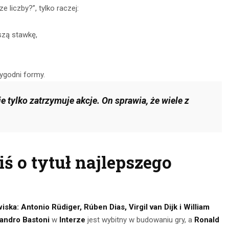
 liczby?”, tylko raczej:
CZYTAJ DALEJ
 DALEJ
szą stawkę,
tygodni formy.
 tylko zatrzymuje akcje. On sprawia, że wiele z
iś o tytuł najlepszego
ska: Antonio Rüdiger, Rúben Dias, Virgil van Dijk i William
andro Bastoni
w
Interze
jest wybitny w budowaniu gry, a
Ronald