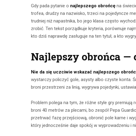
Gdy pada pytanie o
najlepszego obrońcę
na świeci
trofea, drudzy na nazwisko, trzeci na pojedyncze m
trudniej niż napastnika, bo jego klasa często wychod
zrobić. Ten tekst porządkuje kryteria, porównuje na
kto dziś naprawdę zasługuje na ten tytuł, a kto wygr
Najlepszy obrońca — 
Nie da się uczciwie wskazać najlepszego obrońcy
Ćwicze
wystarczy policzyć gole, asysty albo czyste konta.
Ćwiczenia z
broni przestrzeni za linią, wygrywa pojedynki, ustawi
mięśnie 
taśmami –
brzucha 
Problem polega na tym, że różne style gry premiują
skuteczny
popr
broni 40 metrów za plecami, bo zespół Pepa Guardiol
trening w domu
wykon
przetrwać fazę przejściową, obronić pole karne i w
który jednocześnie daje spokój w wyprowadzeniu i nie
23 lipca 2026
23 lip