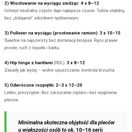
2) Wiosłowanie na wyciągu siedząc
:
4 x 8–12
Uchwyt neutralny często daje najlepsze czucie. Tułów stabilny,
bez „dobijania” odcinkiem lędźwiowym.
3) Pullover na wyciągu (prostowanie ramion)
:
3 x 10–15
Świetne na najszerszy bez dominacji bicepsa. Ręce prawie
proste, ruch z łopatki i barku.
4) Hip hinge z hantlami
(RDL):
3 x 8–12
Zasady jak wyżej – wolne opuszczanie, kontrola brzucha.
5) Odwrócone rozpiętki
:
2–3 x 12–20
Lekko, precyzyjnie. Bez zarzucania ciężaru i bez wyginania
pleców.
Minimalna skuteczna objętość dla pleców
u większości osób to ok.
10–16 serii