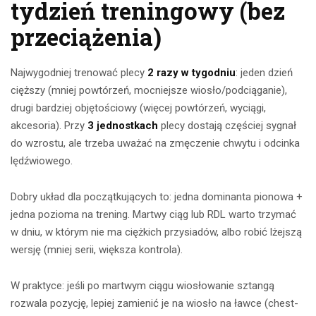
tydzień treningowy (bez
przeciążenia)
Najwygodniej trenować plecy
2 razy w tygodniu
: jeden dzień
cięższy (mniej powtórzeń, mocniejsze wiosło/podciąganie),
drugi bardziej objętościowy (więcej powtórzeń, wyciągi,
akcesoria). Przy
3 jednostkach
plecy dostają częściej sygnał
do wzrostu, ale trzeba uważać na zmęczenie chwytu i odcinka
lędźwiowego.
Dobry układ dla początkujących to: jedna dominanta pionowa +
jedna pozioma na trening. Martwy ciąg lub RDL warto trzymać
w dniu, w którym nie ma ciężkich przysiadów, albo robić lżejszą
wersję (mniej serii, większa kontrola).
W praktyce: jeśli po martwym ciągu wiosłowanie sztangą
rozwala pozycję, lepiej zamienić je na wiosło na ławce (chest-