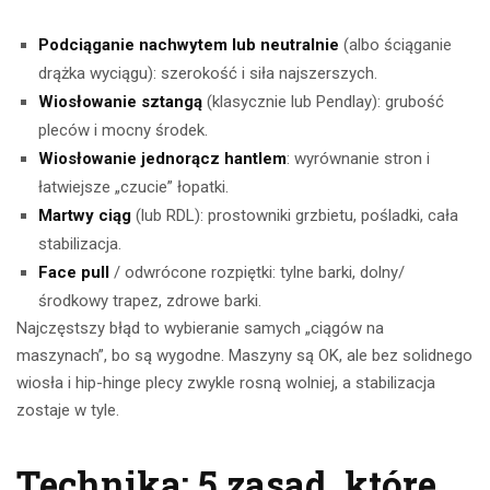
Podciąganie nachwytem lub neutralnie
(albo ściąganie
drążka wyciągu): szerokość i siła najszerszych.
Wiosłowanie sztangą
(klasycznie lub Pendlay): grubość
pleców i mocny środek.
Wiosłowanie jednorącz hantlem
: wyrównanie stron i
łatwiejsze „czucie” łopatki.
Martwy ciąg
(lub RDL): prostowniki grzbietu, pośladki, cała
stabilizacja.
Face pull
/ odwrócone rozpiętki: tylne barki, dolny/
środkowy trapez, zdrowe barki.
Najczęstszy błąd to wybieranie samych „ciągów na
maszynach”, bo są wygodne. Maszyny są OK, ale bez solidnego
wiosła i hip-hinge plecy zwykle rosną wolniej, a stabilizacja
zostaje w tyle.
Technika: 5 zasad, które