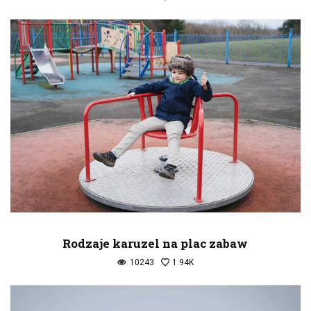
Rodzaje karuzel na plac zabaw
10243
1.94K