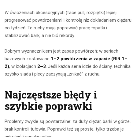
W ćwiczeniach akcesoryjnych (face pull, rozpiętki) lepiej
progresować powtórzeniami i kontrolą niż dokładaniem ciężaru
co tydzień. Te ruchy mają poprawiać pracę łopatki i
stabilizować bark, a nie bić rekordy.
Dobrym wyznacznikiem jest zapas powtórzeń: w seriach
bazowych zostawiane
1–2 powtórzenia w zapasie (RIR 1–
2)
, w izolacjach
2–3
. Jeśli każda seria idzie do ściany, technika
szybko siada i plecy zaczynają „znikać” z ruchu.
Najczęstsze błędy i
szybkie poprawki
Problemy zwykle są powtarzalne: za duży ciężar, barki w górze,
brak kontroli tułowia. Poprawki też są proste, tylko trzeba je
wdrożyć konsekwentnie.