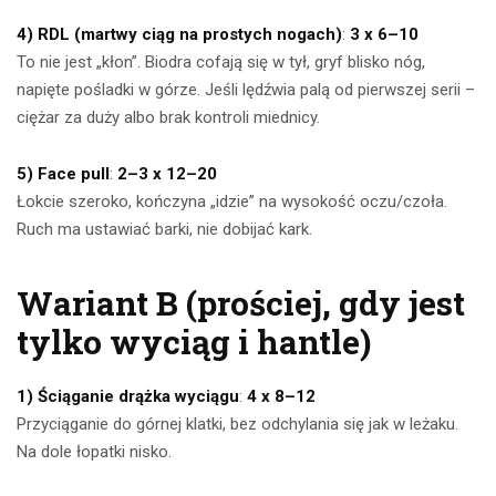
4) RDL (martwy ciąg na prostych nogach)
:
3 x 6–10
To nie jest „kłon”. Biodra cofają się w tył, gryf blisko nóg,
napięte pośladki w górze. Jeśli lędźwia palą od pierwszej serii –
ciężar za duży albo brak kontroli miednicy.
5) Face pull
:
2–3 x 12–20
Łokcie szeroko, kończyna „idzie” na wysokość oczu/czoła.
Ruch ma ustawiać barki, nie dobijać kark.
Wariant B (prościej, gdy jest
tylko wyciąg i hantle)
1) Ściąganie drążka wyciągu
:
4 x 8–12
Przyciąganie do górnej klatki, bez odchylania się jak w leżaku.
Na dole łopatki nisko.