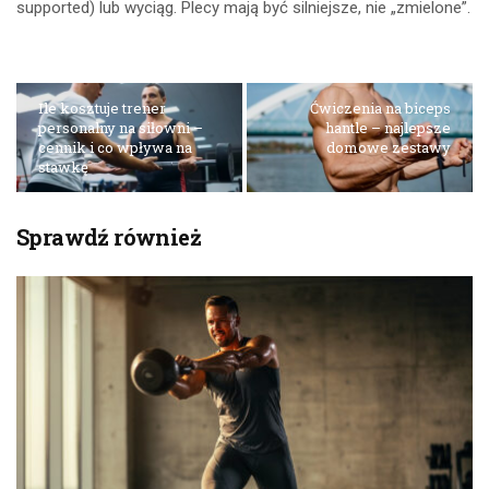
supported) lub wyciąg. Plecy mają być silniejsze, nie „zmielone”.
Ile kosztuje trener
Ćwiczenia na biceps
personalny na siłowni –
hantle – najlepsze
cennik i co wpływa na
domowe zestawy
stawkę
Sprawdź również