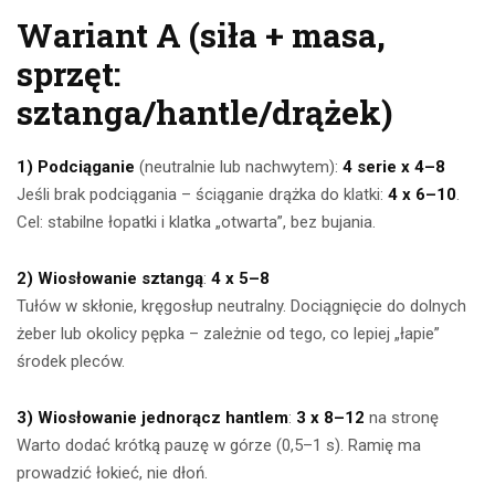
Wariant A (siła + masa,
sprzęt:
sztanga/hantle/drążek)
1) Podciąganie
(neutralnie lub nachwytem):
4 serie x 4–8
Jeśli brak podciągania – ściąganie drążka do klatki:
4 x 6–10
.
Cel: stabilne łopatki i klatka „otwarta”, bez bujania.
2) Wiosłowanie sztangą
:
4 x 5–8
Tułów w skłonie, kręgosłup neutralny. Dociągnięcie do dolnych
żeber lub okolicy pępka – zależnie od tego, co lepiej „łapie”
środek pleców.
3) Wiosłowanie jednorącz hantlem
:
3 x 8–12
na stronę
Warto dodać krótką pauzę w górze (0,5–1 s). Ramię ma
prowadzić łokieć, nie dłoń.