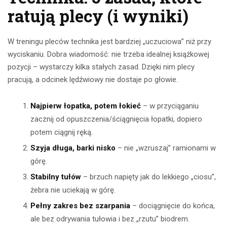
ratują plecy (i wyniki)
W treningu pleców technika jest bardziej „uczuciowa” niż przy
wyciskaniu. Dobra wiadomość: nie trzeba idealnej książkowej
pozycji – wystarczy kilka stałych zasad. Dzięki nim plecy
pracują, a odcinek lędźwiowy nie dostaje po głowie.
Najpierw łopatka, potem łokieć
– w przyciąganiu
zacznij od opuszczenia/ściągnięcia łopatki, dopiero
potem ciągnij ręką.
Szyja długa, barki nisko
– nie „wzruszaj” ramionami w
górę.
Stabilny tułów
– brzuch napięty jak do lekkiego „ciosu”,
żebra nie uciekają w górę.
Pełny zakres bez szarpania
– dociągnięcie do końca,
ale bez odrywania tułowia i bez „rzutu” biodrem.