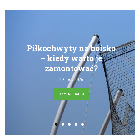
Piłkochwyty na boisko
– kiedy warto je
zamontować?
29 lipca 2026
CZYTAJ DALEJ