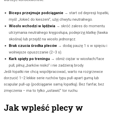
Biceps przejmuje podciąganie
→ start od depresji łopatki,
myśl: „łokieć do kieszeni”, użyj chwytu neutralnego.
Wiosło wchodzi w lędźwia
→ skróć zakres do momentu
utrzymania neutralnego kręgosłupa, podeprzyj klatkę (ławka
skośna) lub przejdź na wiosło jednorącz.
Brak czucia środka pleców
→ dodaj pauzę 1 s w spięciu i
wolniejsze opuszczanie (2–3 s).
Kark spięty po treningu
→ obniż ciężar w wiosłach/face
pull, pilnuj „barków nisko” i nie zadzieraj brody.
Jeśli łopatki nie chcą współpracować, warto na rozgrzewce
dorzucić 1–2 lekkie serie ruchów typu pull-apart gumą lub
scapular pull-up (podciąganie samą łopatką). Bez fanfar, bez
zmęczenia – ma to tylko „ustawić” tor ruchu.
Jak wpleść plecy w