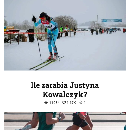
Ile zarabia Justyna
Kowalczyk?
11084
1.67K
1