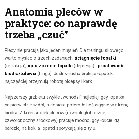
Anatomia pleców w
praktyce: co naprawdę
trzeba „czuć”
Plecy nie pracują jako jeden mięsień. Dla treningu siłowego
warto myśleć o trzech zadaniach:
ściągnięcie łopatki
(retrakcja),
opuszczenie łopatki
(depresja) i
prostowanie
biodra/tułowia
(hinge). Jeśli w ruchu brakuje łopatek,
najczęściej przejmują robotę bicepsy i kark.
Najszerszy grzbietu zwykle „wchodzi” najlepiej, gdy łopatka
najpierw idzie w dół, a dopiero potem łokieć ciągnie w stronę
biodra. Z kolei środek pleców (równoległoboczne,
czworoboczny środkowy) pracuje mocno, gdy łokcie idą
bardziej na bok, a łopatki spotykają się z tyłu.