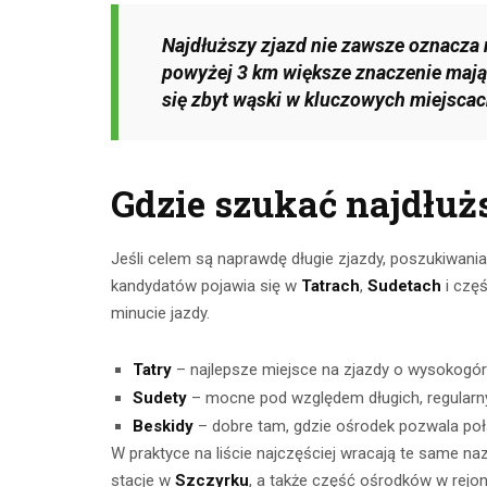
CZYTAJ DALEJ
CZYTAJ
Najdłuższy zjazd nie zawsze oznacza 
powyżej 3 km większe znaczenie mają n
się zbyt wąski w kluczowych miejscac
Gdzie szukać najdłuż
Jeśli celem są naprawdę długie zjazdy, poszukiwani
kandydatów pojawia się w
Tatrach
,
Sudetach
i czę
minucie jazdy.
Tatry
– najlepsze miejsce na zjazdy o wysokogór
Sudety
– mocne pod względem długich, regularn
Beskidy
– dobre tam, gdzie ośrodek pozwala połą
W praktyce na liście najczęściej wracają te same na
stacje w
Szczyrku
, a także część ośrodków w rejo