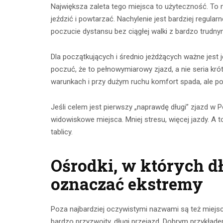
Największa zaleta tego miejsca to użyteczność. To ni
jeździć i powtarzać. Nachylenie jest bardziej regula
poczucie dystansu bez ciągłej walki z bardzo trudn
Dla początkujących i średnio jeżdżących ważne jest j
poczuć, że to pełnowymiarowy zjazd, a nie seria kró
warunkach i przy dużym ruchu komfort spada, ale po
Jeśli celem jest pierwszy „naprawdę długi” zjazd w 
widowiskowe miejsca. Mniej stresu, więcej jazdy. A
tablicy.
Ośrodki, w których dł
oznaczać ekstremy
Poza najbardziej oczywistymi nazwami są też miejsca
bardzo przyzwoity, długi przejazd. Dobrym przykład