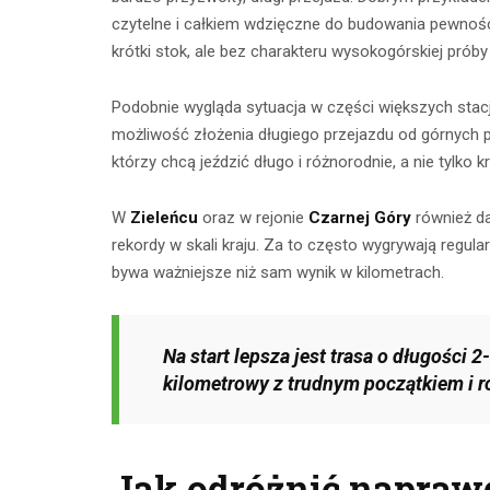
czytelne i całkiem wdzięczne do budowania pewności
krótki stok, ale bez charakteru wysokogórskiej prób
Podobnie wygląda sytuacja w części większych stac
możliwość złożenia długiego przejazdu od górnych par
którzy chcą jeździć długo i różnorodnie, a nie tylko 
W
Zieleńcu
oraz w rejonie
Czarnej Góry
również da
rekordy w skali kraju. Za to często wygrywają regul
bywa ważniejsze niż sam wynik w kilometrach.
Na start lepsza jest trasa o długości 
kilometrowy z trudnym początkiem i r
Jak odróżnić naprawd