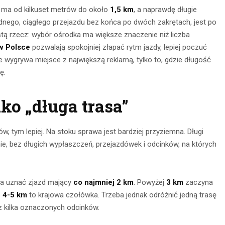
 ma od kilkuset metrów do około
1,5 km
, a naprawdę długie
jednego, ciągłego przejazdu bez końca po dwóch zakrętach, jest po
stą rzecz: wybór ośrodka ma większe znaczenie niż liczba
 w Polsce
pozwalają spokojniej złapać rytm jazdy, lepiej poczuć
ze wygrywa miejsce z największą reklamą, tylko to, gdzie długość
ę.
ako „długa trasa”
nia na
, tym lepiej. Na stoku sprawa jest bardziej przyziemna. Długi
Obserwacja po
ie, bez długich wypłaszczeń, przejazdówek i odcinków, na których
głębokie
zmroku: jak
– jak je
wybrać idealną
awnie
na uznać zjazd mający
co najmniej 2 km
. Powyżej
3 km
zaczyna
lornetkę w teren?
ywać?
e
4-5 km
to krajowa czołówka. Trzeba jednak odróżnić jedną trasę
ez kilka oznaczonych odcinków.
22 lipca 2026
ca 2026