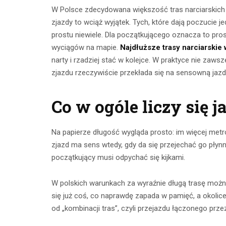
W Polsce zdecydowana większość tras narciarskich
zjazdy to wciąż wyjątek. Tych, które dają poczucie 
prostu niewiele. Dla początkującego oznacza to pro
wyciągów na mapie.
Najdłuższe trasy narciarskie
narty i rzadziej stać w kolejce. W praktyce nie zaws
zjazdu rzeczywiście przekłada się na sensowną jazd
Co w ogóle liczy się j
Ćwicze
Na papierze długość wygląda prosto: im więcej metrów
Ćwiczenia z
zjazd ma sens wtedy, gdy da się przejechać go płynn
mięśnie 
taśmami –
początkujący musi odpychać się kijkami.
brzucha 
skuteczny
popr
W polskich warunkach za wyraźnie długą trasę moż
trening w domu
wykon
się już coś, co naprawdę zapada w pamięć, a okolic
od „kombinacji tras”, czyli przejazdu łączonego prz
23 lipca 2026
23 lip