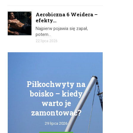
Aerobiczna 6 Weidera –
efekty...
Najpierw pojawia się zapał,
potem…
22 lipca 2026
Piłkochwyty na
boisko – kiedy
warto je
zamontować?
tr
29 lipca 2026