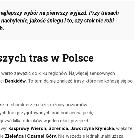
CZYTAJ DALEJ
 DALEJ
najlepszy wybór na pierwszy wyjazd. Przy trasach
achylenie, jakość śniegu i to, czy stok nie robi
h.
szych tras w Polsce
a warto zawęzić do kilku regionów. Najwięcej sensownych
ści
Beskidów
. To tam da się znaleźć trasy, które nie kończą się po
skim charakterze i dużej różnicy poziomów.
ych tras przygotowanych pod codzienną jazdę.
czyć kilka odcinków w jeden długi przejazd.
zwy:
Kasprowy Wierch
,
Szrenica
,
Jaworzyna Krynicka
, większe
nie
Zieleńca
i
Czarnej Góry
. Nie wszędzie jednak „najdłuższa