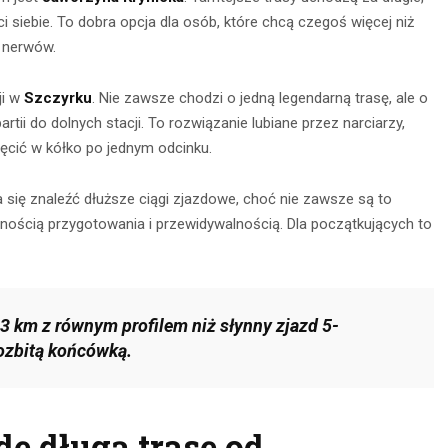
 siebie. To dobra opcja dla osób, które chcą czegoś więcej niż
y nerwów.
ji w
Szczyrku
. Nie zawsze chodzi o jedną legendarną trasę, ale o
tii do dolnych stacji. To rozwiązanie lubiane przez narciarzy,
kręcić w kółko po jednym odcinku.
 się znaleźć dłuższe ciągi zjazdowe, choć nie zawsze są to
arnością przygotowania i przewidywalnością. Dla początkujących to
2-3 km z równym profilem niż słynny zjazd 5-
ozbitą końcówką.
ę długą trasę od