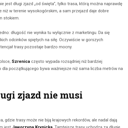
e jest długi zjazd „od święta”, tylko trasa, którą można naprawdę
rne niż w terenie wysokogórskim, a sam przejazd daje dobre
ym stokiem.
edno: długość nie wynika tu wyłącznie z marketingu. Da się
tkich odcinków spiętych na siłę. Oczywiście w gorszych
tencjał trasy pozostaje bardzo mocny.
Polsce,
Szrenica
często wypada rozsądniej niż bardziej
 to dla początkującego bywa ważniejsze niż sama liczba metrów na
ugi zjazd nie musi
, gdzie trasy może nie biją krajowych rekordów, ale nadal dają
em jest
Jaworzyna Krynicka
. Tamtejsze trasy uchodzą za długie,