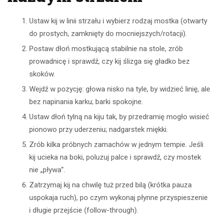
Ustaw kij w linii strzału i wybierz rodzaj mostka (otwarty
do prostych, zamknięty do mocniejszych/rotacji).
Postaw dłoń mostkującą stabilnie na stole, zrób
prowadnicę i sprawdź, czy kij ślizga się gładko bez
skoków.
Wejdź w pozycję: głowa nisko na tyle, by widzieć linię, ale
bez napinania karku; barki spokojne.
Ustaw dłoń tylną na kiju tak, by przedramię mogło wisieć
pionowo przy uderzeniu; nadgarstek miękki.
Zrób kilka próbnych zamachów w jednym tempie. Jeśli
kij ucieka na boki, poluzuj palce i sprawdź, czy mostek
nie „pływa”.
Zatrzymaj kij na chwilę tuż przed bilą (krótka pauza
uspokaja ruch), po czym wykonaj płynne przyspieszenie
i długie przejście (follow-through).