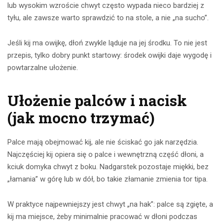
lub wysokim wzroście chwyt często wypada nieco bardziej z
tyłu, ale zawsze warto sprawdzić to na stole, a nie „na sucho”.
Jeśli kij ma owijkę, dłoń zwykle ląduje na jej środku. To nie jest
przepis, tylko dobry punkt startowy: środek owijki daje wygodę i
powtarzalne ułożenie.
Ułożenie palców i nacisk
(jak mocno trzymać)
Palce mają obejmować kij, ale nie ściskać go jak narzędzia.
Najczęściej kij opiera się o palce i wewnętrzną część dłoni, a
kciuk domyka chwyt z boku. Nadgarstek pozostaje miękki, bez
„łamania” w górę lub w dół, bo takie złamanie zmienia tor tipa.
W praktyce najpewniejszy jest chwyt „na hak”: palce są zgięte, a
kij ma miejsce, żeby minimalnie pracować w dłoni podczas