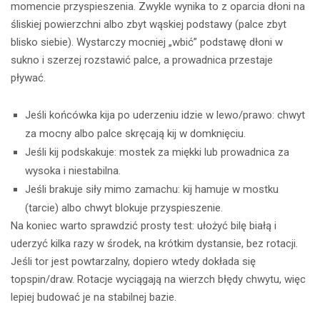
momencie przyspieszenia. Zwykle wynika to z oparcia dłoni na
śliskiej powierzchni albo zbyt wąskiej podstawy (palce zbyt
blisko siebie). Wystarczy mocniej „wbić” podstawę dłoni w
sukno i szerzej rozstawić palce, a prowadnica przestaje
pływać.
Jeśli końcówka kija po uderzeniu idzie w lewo/prawo: chwyt
za mocny albo palce skręcają kij w domknięciu.
Jeśli kij podskakuje: mostek za miękki lub prowadnica za
wysoka i niestabilna.
Jeśli brakuje siły mimo zamachu: kij hamuje w mostku
(tarcie) albo chwyt blokuje przyspieszenie.
Na koniec warto sprawdzić prosty test: ułożyć bilę białą i
uderzyć kilka razy w środek, na krótkim dystansie, bez rotacji.
Jeśli tor jest powtarzalny, dopiero wtedy dokłada się
topspin/draw. Rotacje wyciągają na wierzch błędy chwytu, więc
lepiej budować je na stabilnej bazie.