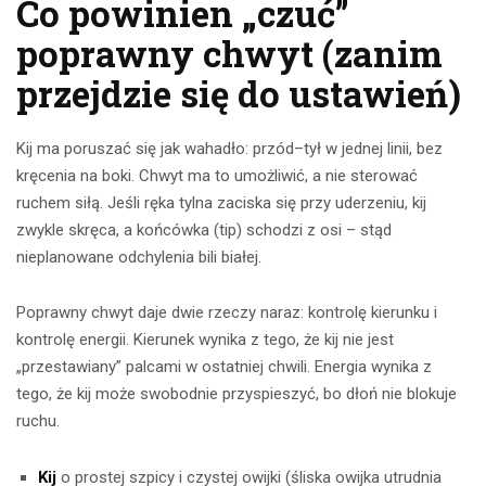
Co powinien „czuć”
poprawny chwyt (zanim
przejdzie się do ustawień)
Kij ma poruszać się jak wahadło: przód–tył w jednej linii, bez
kręcenia na boki. Chwyt ma to umożliwić, a nie sterować
ruchem siłą. Jeśli ręka tylna zaciska się przy uderzeniu, kij
zwykle skręca, a końcówka (tip) schodzi z osi – stąd
nieplanowane odchylenia bili białej.
Poprawny chwyt daje dwie rzeczy naraz: kontrolę kierunku i
kontrolę energii. Kierunek wynika z tego, że kij nie jest
„przestawiany” palcami w ostatniej chwili. Energia wynika z
tego, że kij może swobodnie przyspieszyć, bo dłoń nie blokuje
ruchu.
Kij
o prostej szpicy i czystej owijki (śliska owijka utrudnia