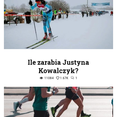
Ile zarabia Justyna
Kowalczyk?
11084
1.67K
1