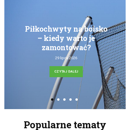
Piłkochwyty na boisko
– kiedy warto je
zamontować?
29 lipca 2026
CZYTAJ DALEJ
Popularne tematy