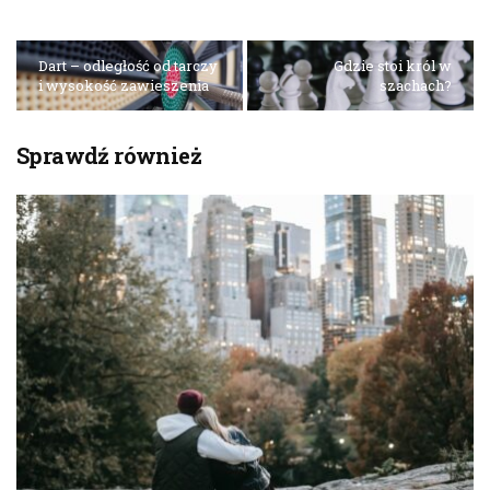
Dart – odległość od tarczy
Gdzie stoi król w
i wysokość zawieszenia
szachach?
Sprawdź również