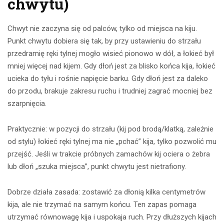
chwytu)
Chwyt nie zaczyna się od palców, tylko od miejsca na kiju.
Punkt chwytu dobiera się tak, by przy ustawieniu do strzału
przedramię ręki tylnej mogło wisieć pionowo w dół, a łokieć był
mniej więcej nad kijem. Gdy dłoń jest za blisko końca kija, łokieć
ucieka do tyłu i rośnie napięcie barku. Gdy dłoń jest za daleko
do przodu, brakuje zakresu ruchu i trudniej zagrać mocniej bez
szarpnięcia.
Praktycznie: w pozycji do strzału (kij pod brodą/klatką, zależnie
od stylu) łokieć ręki tylnej ma nie „pchać” kija, tylko pozwolić mu
przejść. Jeśli w trakcie próbnych zamachów kij ociera o żebra
lub dłoń „szuka miejsca”, punkt chwytu jest nietrafiony.
Dobrze działa zasada: zostawić za dłonią kilka centymetrów
kija, ale nie trzymać na samym końcu. Ten zapas pomaga
utrzymać równowagę kija i uspokaja ruch. Przy dłuższych kijach