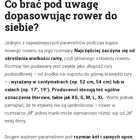
Co brać pod uwagę
dopasowując rower do
siebie?
Jednym z najważniejszych parametrów podczas kupna
nowego roweru są jego rozmiary.
Najczęściej zaczyna się od
określenia wielkości ramy,
czyli głównego szkieletu roweru.
Rozmiar ten podawany jest zwykle jako długość rury
podsiodłowej – od środka osi suportu do górnej krawędzi rury
– i
wyrażany w centymetrach (np. 52 cm, 54 cm) lub w
calach (np. 17″, 19″). Producenci stosują też ogólne
oznaczenia literowe, takie jak XS, S, M, L, XL.
Warto jednak
pamiętać, że te etykiety nie są ujednolicone – rower w
rozmiarze „M” jednej marki może wymiarowo różnić się od „M”
innej firmy.
Drugim ważnym parametrem jest
rozmiar kół i samych opon.