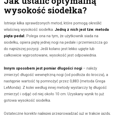
Jak ustalić optymalną
wysokość siodełka?
Istnieje kilka sprawdzonych metod, które pomogą określić
właściwą wysokość siodełka.
Jedną z nich jest tzw. metoda
pięta-pedał.
Polega ona na tym, że użytkownik siada na
siodełku, opiera piętę jednej nogi na pedale i przemieszcza go
do najniższej pozycji. Jeśli kolano jest lekko ugięte lub
całkowicie wyprostowane, wysokość jest odpowiednia.
Innym sposobem jest pomiar długości nogi
– należy
zmierzyć długość wewnętrzną nogi (od podłoża do krocza), a
następnie wartość tę pomnożyć przez 0,883 (metoda Grega
LeMonda). Z kolei według innej metody wystarczy tę długość
zmierzyć i odjąć od niej około 10 cm. Uzyskany wynik to już
gotowa wysokość siodełka.
Ostateczne korekty najlepiej przeprowadzać już w trakcie jazdy,