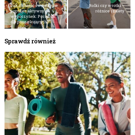
Jak zmienić swoje życie
Rolki czy wrotki –
poprzez aktywny
różnice i zalety
wypoczynek: Poradnik
dla początkujących
Sprawdź również