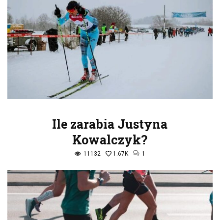
Ile zarabia Justyna
Kowalczyk?
11132
1.67K
1