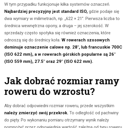
W tym przypadku funkcjonuje kilka systemów oznaczeń.
Najbardziej precyzyjny jest standard ISO,
gdzie podaje się
dwa wymiary w milimetrach, np. „622 × 21”. Pierwsza liczba to
średnica wewnętrzna opony, a druga – jej szerokość. W
sprzedaży często spotyka się również oznaczenia, które
odnoszą się do średnicy koła.
W rowerach szosowych
dominuje oznaczenie calowe np. 28″, lub francuskie 700C
(ISO 622 mm), a w rowerach górskich popularne są 26″
(ISO 559 mm), 27.5″ oraz 29″ (ISO 622 mm).
Jak dobrać rozmiar ramy
roweru do wzrostu?
Aby dobrać odpowiedni rozmiar roweru, przede wszystkim
należy zmierzyć swój przekrok.
To odległość od pachwiny
do pięty. Po wykonaniu pomiaru otrzymany wynik należy
pomnożyć przez odpowiednią wartość zależną od typu roweru,