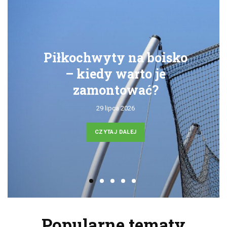
Piłkochwyty na boisko
– kiedy warto je
zamontować?
29 lipca 2026
CZYTAJ DALEJ
Popularne tematy