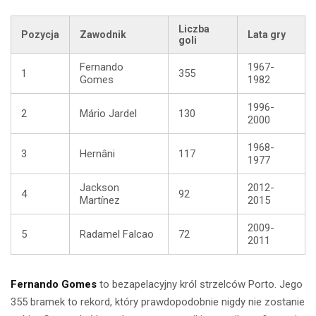
Liczba
Pozycja
Zawodnik
Lata gry
goli
Fernando
1967-
1
355
Gomes
1982
1996-
2
Mário Jardel
130
2000
1968-
3
Hernâni
117
1977
Jackson
2012-
4
92
Martínez
2015
2009-
5
Radamel Falcao
72
2011
Fernando Gomes
to bezapelacyjny król strzelców Porto. Jego
355 bramek to rekord, który prawdopodobnie nigdy nie zostanie