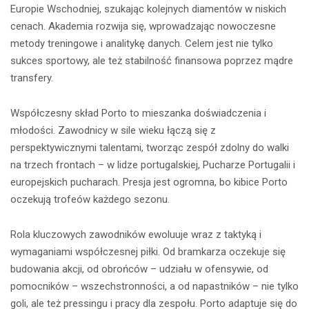
Europie Wschodniej, szukając kolejnych diamentów w niskich
cenach. Akademia rozwija się, wprowadzając nowoczesne
metody treningowe i analitykę danych. Celem jest nie tylko
sukces sportowy, ale też stabilność finansowa poprzez mądre
transfery.
Współczesny skład Porto to mieszanka doświadczenia i
młodości. Zawodnicy w sile wieku łączą się z
perspektywicznymi talentami, tworząc zespół zdolny do walki
na trzech frontach – w lidze portugalskiej, Pucharze Portugalii i
europejskich pucharach. Presja jest ogromna, bo kibice Porto
oczekują trofeów każdego sezonu.
Rola kluczowych zawodników ewoluuje wraz z taktyką i
wymaganiami współczesnej piłki. Od bramkarza oczekuje się
budowania akcji, od obrońców – udziału w ofensywie, od
pomocników – wszechstronności, a od napastników – nie tylko
goli, ale też pressingu i pracy dla zespołu. Porto adaptuje się do