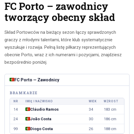
FC Porto – zawodnicy
tworzący obecny skład
Skład Portowców na bieżący sezon łączy sprawdzonych
graczy z młodymi talentami, które klub systematycznie
wyszukuje i rozwija. Pełną listę piłkarzy reprezentujących
obecnie Porto, wraz z ich numerami i pozycjami, znajdziesz
bezpośrednio poniżej.
FC Porto — Zawodnicy
BRAMKARZE
NR
IMIĘ I NAZWISKO
WIEK
WZROST
14
Cláudio Ramos
34
183 cm
24
João Costa
30
186 cm
99
Diogo Costa
26
188 cm