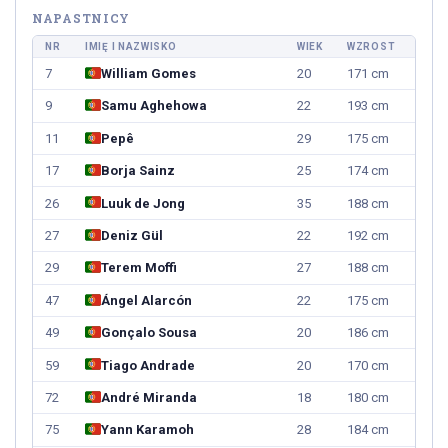
NAPASTNICY
NR
IMIĘ I NAZWISKO
WIEK
WZROST
7
William Gomes
20
171 cm
9
Samu Aghehowa
22
193 cm
11
Pepê
29
175 cm
17
Borja Sainz
25
174 cm
26
Luuk de Jong
35
188 cm
27
Deniz Gül
22
192 cm
29
Terem Moffi
27
188 cm
47
Ángel Alarcón
22
175 cm
49
Gonçalo Sousa
20
186 cm
59
Tiago Andrade
20
170 cm
72
André Miranda
18
180 cm
75
Yann Karamoh
28
184 cm