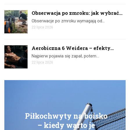
Obserwacja po zmroku: jak wybrać...
Obserwacje po zmroku wymagają od…
22 lipca 2026
Aerobiczna 6 Weidera – efekty...
Najpierw pojawia się zapał, potem…
22 lipca 2026
iłkochwyty na boisko
Ćwic
– kiedy warto je
sk