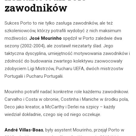
zawodników
Sukces Porto to nie tylko zasługa zawodników, ale też
szkoleniowców, którzy potrafili wydobyć z nich maksimum
możliwości.
José Mourinho
spędził w Porto zaledwie dwa
sezony (2002-2004), ale zostawił niezatarty ślad. Jego
taktyczna dyscyplina, umiejętność motywowania zawodników i
zdolność do budowania zwartego kolektywu zaowocowały
zdobyciem Ligi Mistrzów, Pucharu UEFA, dwóch mistrzostw
Portugalii i Pucharu Portugalii.
Mourinho potrafił nadać konkretne role każdemu zawodnikowi.
Carvalho i Costa w obronie, Costinha i Maniche w środku pola,
Deco jako kreator, a McCarthy i Derlei na szpicy – każdy
wiedział dokładnie, czego się od niego oczekuje.
André Villas-Boas
, były asystent Mourinho, przejął Porto w