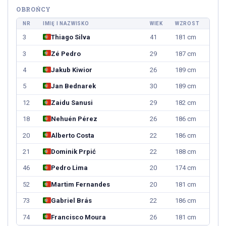
OBROŃCY
NR
IMIĘ I NAZWISKO
WIEK
WZROST
3
Thiago Silva
41
181 cm
3
Zé Pedro
29
187 cm
4
Jakub Kiwior
26
189 cm
5
Jan Bednarek
30
189 cm
12
Zaidu Sanusi
29
182 cm
18
Nehuén Pérez
26
186 cm
20
Alberto Costa
22
186 cm
21
Dominik Prpić
22
188 cm
46
Pedro Lima
20
174 cm
52
Martim Fernandes
20
181 cm
73
Gabriel Brás
22
186 cm
74
Francisco Moura
26
181 cm