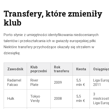
Transfery, które zmieniły
klub
Porto słynie z umiejętności identyfikowania niedocenianych
talentów i przekształcania ich w gwiazdy europejskiej piłki.
Niektóre transfery przychodzące okazały się strzałem w
dziesiątkę.
Klub
Rok
Zawodnik
Kwota
Osiągnięc
poprzedni
transferu
Radamel
River
5,5
Liga Euro
2009
Falcao
Plate
mln €
2011
3
Tokyo
5,5
Hulk
2008
mistrzost
Verdy
mln €
Liga Euro