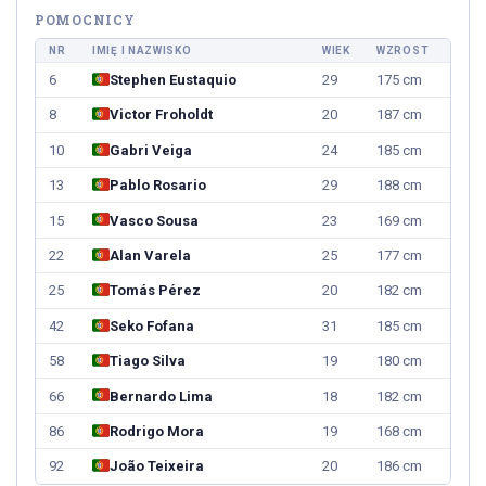
POMOCNICY
NR
IMIĘ I NAZWISKO
WIEK
WZROST
6
Stephen Eustaquio
29
175 cm
8
Victor Froholdt
20
187 cm
10
Gabri Veiga
24
185 cm
13
Pablo Rosario
29
188 cm
15
Vasco Sousa
23
169 cm
22
Alan Varela
25
177 cm
25
Tomás Pérez
20
182 cm
42
Seko Fofana
31
185 cm
58
Tiago Silva
19
180 cm
66
Bernardo Lima
18
182 cm
86
Rodrigo Mora
19
168 cm
92
João Teixeira
20
186 cm