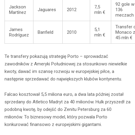
92 gole w
Jackson
7,5
Jaguares
2012
136
Martínez
mln €
meczach
Transfer 
James
5,1
Banfield
2010
Monaco 
Rodríguez
mln €
45 mln €
Te transfery pokazują strategię Porto – sprowadzać
zawodników z Ameryki Południowej za stosunkowo niewielkie
kwoty, dawać im szansę rozwoju w europejskiej piłce, a
następnie sprzedawać do największych klubów kontynentu.
Falcao kosztował 5,5 miliona euro, a dwa lata później został
sprzedany do Atletico Madryt za 40 milionów. Hulk przyszedł za
podobną kwotę, by odejść do Zenitu Petersburg za 60
milionów. To biznesowy model, który pozwala Porto
konkurować finansowo z europejskimi gigantami.