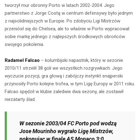
tworzył mur obronny Porto w latach 2002-2004. Jego
partnerstwo z Jorge Costą w centrum defensywy było jednym
z najsolidniejszych w Europie. Po zdobyciu Ligi Mistrzów
przeniósł się do Chelsea, ale to właśnie w Porto wypracował
sobie markę jednego z najlepszych środkowych obrońców
swojego pokolenia.
Radamel Falcao
– kolumbijski napastnik, który w sezonie
2010/11 strzelił 38 goli we wszystkich rozgrywkach. Jego
wyczucie pozycji, gra głową i zabójczy instynkt snajperski
przynosiły Porto kolejne trofea, w tym Ligę Europy w 2011 roku.
Falcao spędził w klubie zaledwie dwa sezony, ale zostawił
niezatarty ślad.
W sezonie 2003/04 FC Porto pod wodzą
Jose Mourinho wygrało Ligę Mistrzów,
pokonując w finale AS Monaco 3:0.