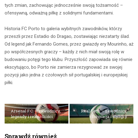
tych zmian, zachowując jednocześnie swoją tożsamość –
ofensywną, odważną piłkę z solidnymi fundamentami.
Historia FC Porto to galeria wybitnych zawodników, którzy
przeszli przez Estadio do Dragao, zostawiając niezatarty ślad.
Od legend jak Fernando Gomes, przez gwiazdy ery Mourinho, aż
po współczesnych graczy – każdy z nich miał swoją rolę w
budowaniu potęgi tego klubu. Przyszłość zapowiada się równie
ekscytująco, bo Porto nie zamierza rezygnować ze swojej
pozycji jako jedna z czołowych sił portugalskiej i europejskiej
piłki.
Arsenal F.C. – zawodnicy,
Real Betis – zawodnicy,
legendy i rekordziści
formacja i styl gry
Sprawdź również