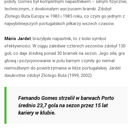
pobity. Gomes był kompletnym napastnikiem – silnym fizycznie,
technicznym, z doskonałym wyczuciem bramki. Zdobył
Złotego Buta Europy w 1983 i 1985 roku, co czyni go jednym z
najwybitniejszych portugalskich piłkarzy wszech czasów.
Mário Jardel
, brazylijski napastnik, to z kolei symbol
efektywności. W ciągu zaledwie czterech sezonów zdobył 130
goli, co daje średnią ponad 30 bramek na sezon. Jego siła, gra
głową i pozycjonowanie w polu karnym czyniły go niemal
niemożliwym do powstrzymania w lidze portugalskiej. Jardel
dwukrotnie zdobył Złotego Buta (1999, 2002).
Fernando Gomes strzelił w barwach Porto
średnio 23,7 gola na sezon przez 15 lat
kariery w klubie.