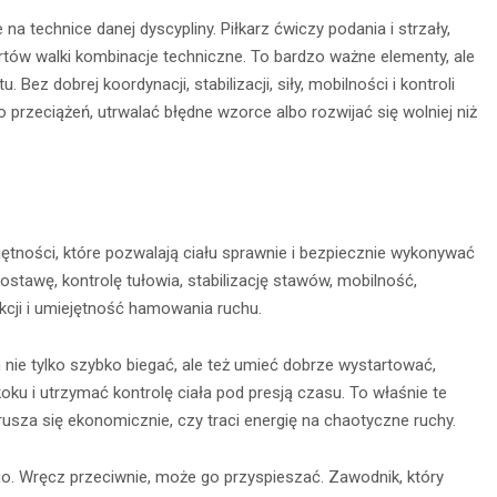
a technice danej dyscypliny. Piłkarz ćwiczy podania i strzały,
ortów walki kombinacje techniczne. To bardzo ważne elementy, ale
Bez dobrej koordynacji, stabilizacji, siły, mobilności i kontroli
przeciążeń, utrwalać błędne wzorce albo rozwijać się wolniej niż
ności, które pozwalają ciału sprawnie i bezpiecznie wykonywać
stawę, kontrolę tułowia, stabilizację stawów, mobilność,
nia na
Obserwacja po
kcji i umiejętność hamowania ruchu.
głębokie
zmroku: jak
– jak je
nie tylko szybko biegać, ale też umieć dobrze wystartować,
wybrać idealną
ku i utrzymać kontrolę ciała pod presją czasu. To właśnie te
awnie
lornetkę w teren?
usza się ekonomicznie, czy traci energię na chaotyczne ruchy.
ywać?
22 lipca 2026
o. Wręcz przeciwnie, może go przyspieszać. Zawodnik, który
ca 2026