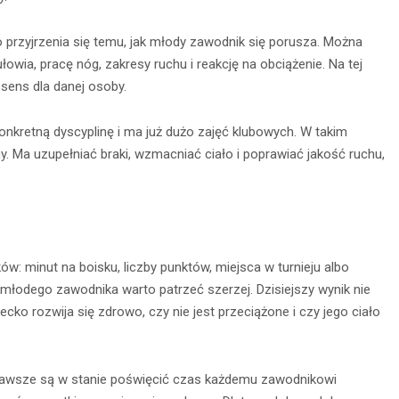
 przyjrzenia się temu, jak młody zawodnik się porusza. Można
wia, pracę nóg, zakresy ruchu i reakcję na obciążenie. Na tej
sens dla danej osoby.
onkretną dyscyplinę i ma już dużo zajęć klubowych. W takim
. Ma uzupełniać braki, wzmacniać ciało i poprawiać jakość ruchu,
w: minut na boisku, liczby punktów, miejsca w turnieju albo
 młodego zawodnika warto patrzeć szerzej. Dzisiejszy wynik nie
iecko rozwija się zdrowo, czy nie jest przeciążone i czy jego ciało
e zawsze są w stanie poświęcić czas każdemu zawodnikowi