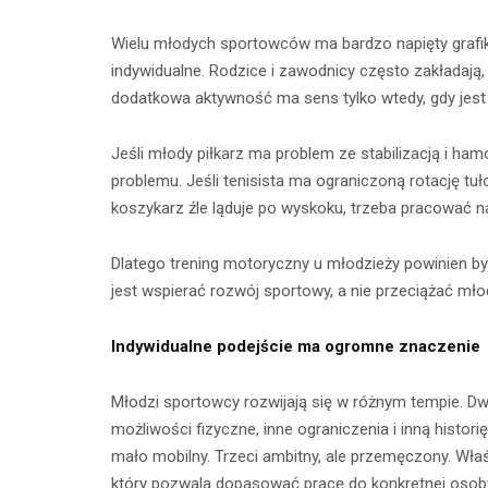
Wielu młodych sportowców ma bardzo napięty grafik
indywidualne. Rodzice i zawodnicy często zakładają,
dodatkowa aktywność ma sens tylko wtedy, gdy jes
Jeśli młody piłkarz ma problem ze stabilizacją i h
problemu. Jeśli tenisista ma ograniczoną rotację tuł
koszykarz źle ląduje po wyskoku, trzeba pracować na
Dlatego trening motoryczny u młodzieży powinien b
jest wspierać rozwój sportowy, a nie przeciążać mł
Indywidualne podejście ma ogromne znaczenie
Młodzi sportowcy rozwijają się w różnym tempie. 
możliwości fizyczne, inne ograniczenia i inną historię 
mało mobilny. Trzeci ambitny, ale przemęczony. Właś
który pozwala dopasować pracę do konkretnej osob