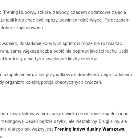
. Trening klubowy, szkoła, zawody, czasem dodatkowe zajęcia
 że jeśli ktoś chce być lepszy, powinien robić więcej. Tymczasem
t dobrze zaplanowana.
amowaniem, dokładanie kolejnych sprintów może nie rozwiązać
owia, sama większa liczba odbić nie poprawi jakości ruchu. Jeśli
d kontrolą, a nie tylko zwiększać liczbę skoków.
yć uzupełnieniem, a nie przypadkowym dodatkiem. Jego zadaniem
ody organizm kolejną porcją chaotycznych ćwiczeń.
Dwóch zawodników w tym samym wieku może mieć zupełnie inne
treningową. Jeden będzie szybki, ale niestabilny. Drugi silny, ale
nie dlatego tak ważny jest
Trening Indywidualny Warszawa
,
y.