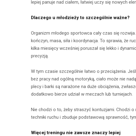
lepiej panuje nad ciałem, łatwiej uczy się nowych el
CZYTAJ DALEJ
CZYTAJ
Dlaczego u młodzieży to szczególnie ważne?
Organizm młodego sportowca cały czas się rozwija. 
kończyn, masa, siła i koordynacja. To sprawia, że r
kilka miesięcy wcześniej poruszał się lekko i dynami
precyzją.
W tym czasie szczególnie łatwo o przeciążenia. Jeśl
bez pracy nad ogólną motoryką, ciało może nie nadą
plecy i barki są narażone na duże obciążenia, zwłasz
dodatkowo bierze udział w meczach lub turniejach.
Nie chodzi o to, żeby straszyć kontuzjami. Chodzi 
techniki ruchu i zbuduje podstawową sprawność, tym 
Więcej treningu nie zawsze znaczy lepiej