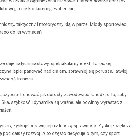
zować wszystkie ograniczenia ruchowe. Dlatego dobrze dobrany
ubowej, a nie konkurencją wobec niej.
chniczny, taktyczny i motoryczny idą w parze. Młody sportowiec
anego do jej wymagań.
e daje natychmiastowy, spektakularny efekt. To raczej
zyna lepiej panować nad ciałem, sprawniej się porusza, łatwiej
sywność treningu.
ajszybciej trenować jak dorosły zawodowiec. Chodzi o to, żeby
 Siła, szybkość i dynamika są ważne, ale powinny wyrastać z
iążeń.
czny, zyskuje coś więcej niż lepszą sprawność. Zyskuje większą
zę pod dalszy rozwój. A to często decyduje o tym, czy sport