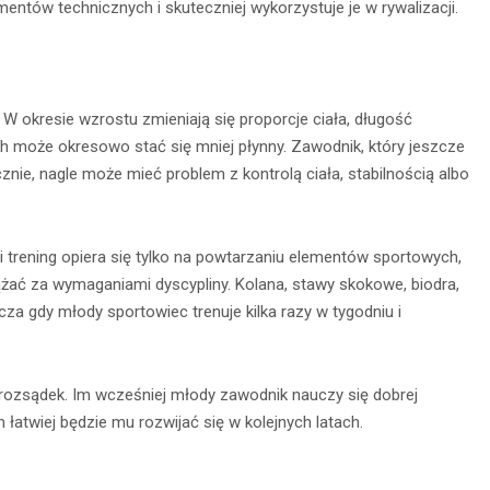
ementów technicznych i skuteczniej wykorzystuje je w rywalizacji.
CZYTAJ DALEJ
 DALEJ
W okresie wzrostu zmieniają się proporcje ciała, długość
uch może okresowo stać się mniej płynny. Zawodnik, który jeszcze
cznie, nagle może mieć problem z kontrolą ciała, stabilnością albo
i trening opiera się tylko na powtarzaniu elementów sportowych,
żać za wymaganiami dyscypliny. Kolana, stawy skokowe, biodra,
cza gdy młody sportowiec trenuje kilka razy w tygodniu i
o rozsądek. Im wcześniej młody zawodnik nauczy się dobrej
łatwiej będzie mu rozwijać się w kolejnych latach.