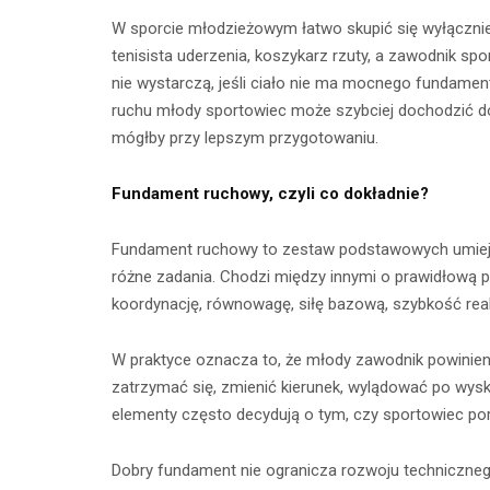
W sporcie młodzieżowym łatwo skupić się wyłącznie n
tenisista uderzenia, koszykarz rzuty, a zawodnik sp
nie wystarczą, jeśli ciało nie ma mocnego fundamentu. 
ruchu młody sportowiec może szybciej dochodzić do 
mógłby przy lepszym przygotowaniu.
Fundament ruchowy, czyli co dokładnie?
Fundament ruchowy to zestaw podstawowych umiejęt
różne zadania. Chodzi między innymi o prawidłową po
Ćwicze
Ćwiczenia z
koordynację, równowagę, siłę bazową, szybkość rea
mięśnie 
taśmami –
brzucha 
W praktyce oznacza to, że młody zawodnik powinien 
skuteczny
zatrzymać się, zmienić kierunek, wylądować po wysko
popr
trening w domu
elementy często decydują o tym, czy sportowiec por
wykon
23 lipca 2026
Dobry fundament nie ogranicza rozwoju techniczneg
23 lip