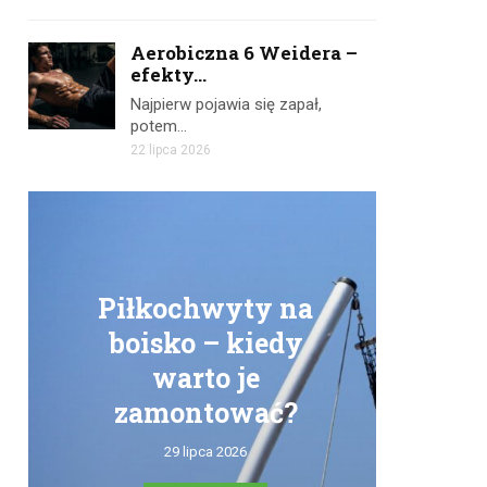
Aerobiczna 6 Weidera –
efekty...
Najpierw pojawia się zapał,
potem…
22 lipca 2026
Piłkochwyty na
boisko – kiedy
warto je
zamontować?
tr
29 lipca 2026