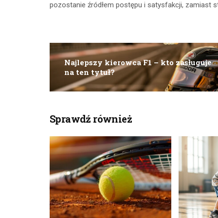
pozostanie źródłem postępu i satysfakcji, zamiast s
Najlepszy kierowca F1 – kto zasługuje
na ten tytuł?
Sprawdź również