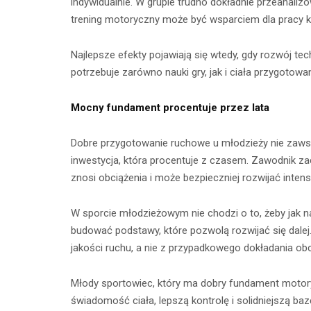
indywidualnie. W grupie trudno dokładnie przeanali
trening motoryczny może być wsparciem dla pracy kl
Najlepsze efekty pojawiają się wtedy, gdy rozwój te
potrzebuje zarówno nauki gry, jak i ciała przygotow
Mocny fundament procentuje przez lata
Dobre przygotowanie ruchowe u młodzieży nie zawsz
inwestycja, która procentuje z czasem. Zawodnik zac
znosi obciążenia i może bezpieczniej rozwijać inten
W sporcie młodzieżowym nie chodzi o to, żeby jak n
budować podstawy, które pozwolą rozwijać się dalej.
jakości ruchu, a nie z przypadkowego dokładania obc
Młody sportowiec, który ma dobry fundament motory
świadomość ciała, lepszą kontrolę i solidniejszą ba