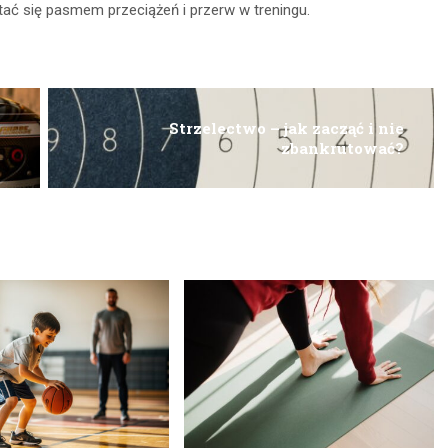
tać się pasmem przeciążeń i przerw w treningu.
Strzelectwo – jak zacząć i nie
zbankrutować?