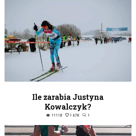
Ile zarabia Justyna
Kowalczyk?
11118
1.67K
1