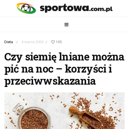
Dieta
4 marca 2026
105
/
/
Czy siemię lniane można
pić na noc – korzyści i
przeciwwskazania