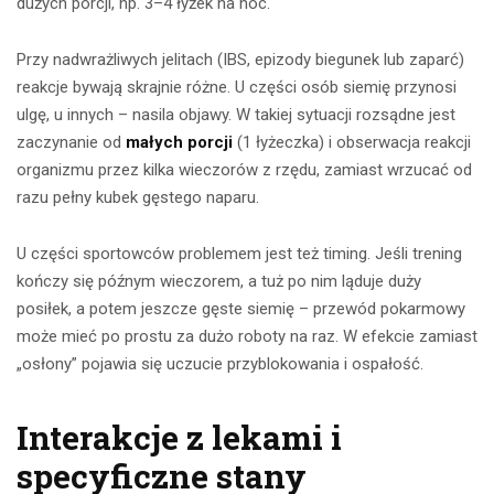
dużych porcji, np. 3–4 łyżek na noc.
Przy nadwrażliwych jelitach (IBS, epizody biegunek lub zaparć)
reakcje bywają skrajnie różne. U części osób siemię przynosi
ulgę, u innych – nasila objawy. W takiej sytuacji rozsądne jest
zaczynanie od
małych porcji
(1 łyżeczka) i obserwacja reakcji
organizmu przez kilka wieczorów z rzędu, zamiast wrzucać od
razu pełny kubek gęstego naparu.
U części sportowców problemem jest też timing. Jeśli trening
kończy się późnym wieczorem, a tuż po nim ląduje duży
posiłek, a potem jeszcze gęste siemię – przewód pokarmowy
może mieć po prostu za dużo roboty na raz. W efekcie zamiast
„osłony” pojawia się uczucie przyblokowania i ospałość.
Interakcje z lekami i
specyficzne stany