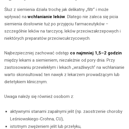
Śluz z siemienia działa trochę jak delikatny „filtr” i może
wpływać na
wchłanianie leków
. Dlatego nie zaleca się picia
siemienia dosłownie tuż po przyjęciu farmaceutyków –
szczególnie leków na tarczycę, leków przeciwzakrzepowych i
niektórych preparatów przeciwcukrzycowych.
Najbezpieczniej zachować odstęp
co najmniej 1,5–2 godzin
między lekami a siemieniem, niezależnie od pory dnia. Przy
zastosowaniu przewlekłym i lekach „wrażliwych” na wchłanianie
warto skonsultować ten nawyk z lekarzem prowadzącym lub
dietetykiem klinicznym.
Uwaga należy się również osobom z:
aktywnymi stanami zapalnymi jelit (np. zaostrzenie choroby
Leśniowskiego-Crohna, CU),
istotnym zwężeniem jelit lub przełyku,