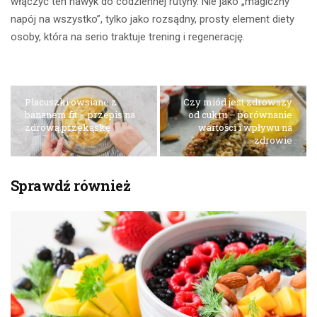
włączyć ten nawyk do codziennej rutyny. Nie jako „magiczny
napój na wszystko”, tylko jako rozsądny, prosty element diety
osoby, która na serio traktuje trening i regenerację.
Placuszki owsiane z
Czy miód jest zdrowszy
bananem fit – przepis na
od cukru – porównanie
zdrową przekąskę
wartości i wpływu na
zdrowie
Sprawdź również