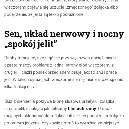
tłuszczów omega-3. To dodatek, który warto rozważyć, jeśli
wieczorami pojawia się uczucie „zmęczonego” żołądka albo
podejrzenie, że jelita są lekko podrażnione.
Sen, układ nerwowy i nocny
„spokój jelit”
Osoby trenujące, szczególnie przy większych obciążeniach,
często męczy problem: z jednej strony głód wieczorem, z
drugiej – ciężki posiłek przed snem psuje jakość snu i pracę
jelit. W takich sytuacjach wieczorne siemię lniane może spełnić
kilka funkcji naraz.
Śluz z siemienia pokrywa błonę śluzową przełyku, żołądka i
części jelit, działając jak delikatny
film ochronny
. U osób
mających skłonność do refluksu lub lekkich podrażnień żołądka
po ostrym jedzeniu czy kawie potrafi to wyraźnie zmniejszyć