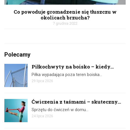
Co powoduje gromadzenie się tłuszczu w
okolicach brzucha?
7 grudnia 2022
Polecamy
Piłkochwyty na boisko – kiedy...
Piłka wypadająca poza teren boiska…
29 lipca 2026
Ćwiczenia z taśmami – skuteczny...
Sprzętu do ćwiczeń w domu…
24 lipca 2026