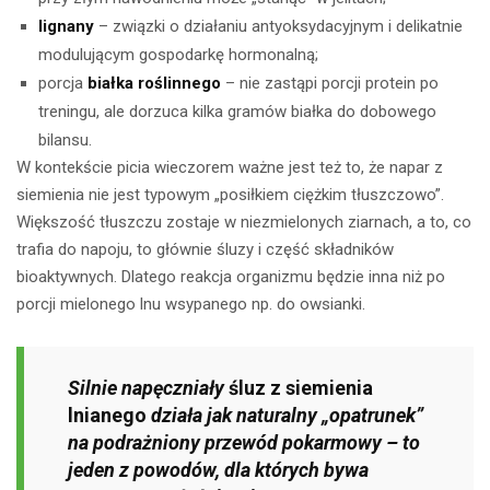
lignany
– związki o działaniu antyoksydacyjnym i delikatnie
modulującym gospodarkę hormonalną;
porcja
białka roślinnego
– nie zastąpi porcji protein po
treningu, ale dorzuca kilka gramów białka do dobowego
bilansu.
W kontekście picia wieczorem ważne jest też to, że napar z
siemienia nie jest typowym „posiłkiem ciężkim tłuszczowo”.
Większość tłuszczu zostaje w niezmielonych ziarnach, a to, co
trafia do napoju, to głównie śluzy i część składników
bioaktywnych. Dlatego reakcja organizmu będzie inna niż po
porcji mielonego lnu wsypanego np. do owsianki.
Silnie napęczniały
śluz z siemienia
lnianego
działa jak naturalny „opatrunek”
na podrażniony przewód pokarmowy – to
jeden z powodów, dla których bywa