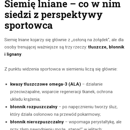
Siemię lniane – co w nim
siedzi z perspektywy
sportowca
Siemię lniane kojarzy się głównie z „osłoną na żołądek”, ale dla
osoby trenującej ważniejsze są trzy rzeczy:
tłuszcze, błonnik
i lignany
.
Z punktu widzenia sportowca w siemieniu liczą się głównie:
kwasy tłuszczowe omega-3 (ALA)
– działanie
przeciwzapalne, wsparcie regeneracji tkanek, ochrona
układu krążenia;
błonnik rozpuszczalny
– po napęcznieniu tworzy śluz,
który działa osłonowo na przewód pokarmowy;
błonnik nierozpuszczalny
– wspomaga perystaltykę, ale
przy złym nawodnieniu może „stanąć” w jelitach;