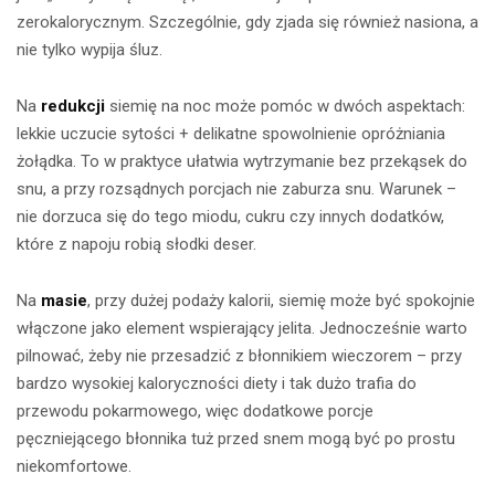
zerokalorycznym. Szczególnie, gdy zjada się również nasiona, a
nie tylko wypija śluz.
Na
redukcji
siemię na noc może pomóc w dwóch aspektach:
lekkie uczucie sytości + delikatne spowolnienie opróżniania
żołądka. To w praktyce ułatwia wytrzymanie bez przekąsek do
snu, a przy rozsądnych porcjach nie zaburza snu. Warunek –
nie dorzuca się do tego miodu, cukru czy innych dodatków,
które z napoju robią słodki deser.
Na
masie
, przy dużej podaży kalorii, siemię może być spokojnie
włączone jako element wspierający jelita. Jednocześnie warto
pilnować, żeby nie przesadzić z błonnikiem wieczorem – przy
bardzo wysokiej kaloryczności diety i tak dużo trafia do
przewodu pokarmowego, więc dodatkowe porcje
pęczniejącego błonnika tuż przed snem mogą być po prostu
niekomfortowe.