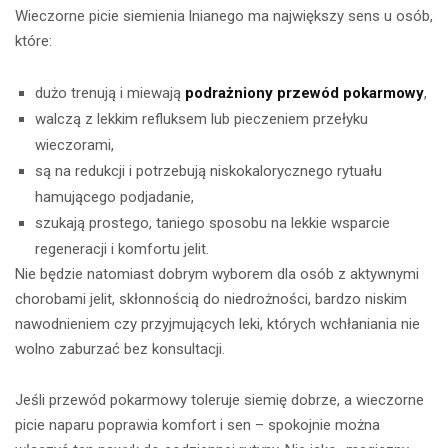
Wieczorne picie siemienia lnianego ma największy sens u osób,
które:
dużo trenują i miewają
podrażniony przewód pokarmowy
,
walczą z lekkim refluksem lub pieczeniem przełyku
wieczorami,
są na redukcji i potrzebują niskokalorycznego rytuału
hamującego podjadanie,
szukają prostego, taniego sposobu na lekkie wsparcie
regeneracji i komfortu jelit.
Nie będzie natomiast dobrym wyborem dla osób z aktywnymi
chorobami jelit, skłonnością do niedrożności, bardzo niskim
nawodnieniem czy przyjmujących leki, których wchłaniania nie
wolno zaburzać bez konsultacji.
Jeśli przewód pokarmowy toleruje siemię dobrze, a wieczorne
picie naparu poprawia komfort i sen – spokojnie można