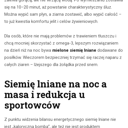
zalewa gorącą, ale nie wrzącą wodą. Po wymieszaniu zostawia
się na 10–20 minut, aż powstanie charakterystyczny śluz.
Można wypić sam płyn, a ziarna zostawić, albo wypić całość –
to już kwestia komfortu jelit i celów żywieniowych.
Dla osób, które nie mają problemów z trawieniem tłuszczu i
chcą mocniej skorzystać z omega-3, lepszym rozwiązaniem
na dzień niż na noc bywa
mielone siemię lniane
dodawane do
posiłków. Wieczorem bezpieczniej trzymać się raczej naparu z
całych ziaren – lżejszego dla żołądka przed snem.
Siemię lniane na noc a
masa i redukcja u
sportowców
Z punktu widzenia bilansu energetycznego siemię lniane nie
jest „kaloryczną bombą”, ale też nie jest produktem