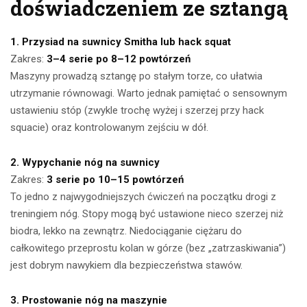
doświadczeniem ze sztangą
1. Przysiad na suwnicy Smitha lub hack squat
Zakres:
3–4 serie po 8–12 powtórzeń
Maszyny prowadzą sztangę po stałym torze, co ułatwia
utrzymanie równowagi. Warto jednak pamiętać o sensownym
ustawieniu stóp (zwykle trochę wyżej i szerzej przy hack
squacie) oraz kontrolowanym zejściu w dół.
2. Wypychanie nóg na suwnicy
Zakres:
3 serie po 10–15 powtórzeń
To jedno z najwygodniejszych ćwiczeń na początku drogi z
treningiem nóg. Stopy mogą być ustawione nieco szerzej niż
biodra, lekko na zewnątrz. Niedociąganie ciężaru do
całkowitego przeprostu kolan w górze (bez „zatrzaskiwania”)
jest dobrym nawykiem dla bezpieczeństwa stawów.
3. Prostowanie nóg na maszynie