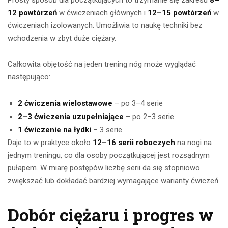
Prosty sposób dla początkujących to trzymanie się zakresu
8–
12 powtórzeń
w ćwiczeniach głównych i
12–15 powtórzeń
w
ćwiczeniach izolowanych. Umożliwia to naukę techniki bez
wchodzenia w zbyt duże ciężary.
Całkowita objętość na jeden trening nóg może wyglądać
następująco:
2 ćwiczenia wielostawowe
– po 3–4 serie
2–3 ćwiczenia uzupełniające
– po 2–3 serie
1 ćwiczenie na łydki
– 3 serie
Daje to w praktyce około
12–16 serii roboczych
na nogi na
jednym treningu, co dla osoby początkującej jest rozsądnym
pułapem. W miarę postępów liczbę serii da się stopniowo
zwiększać lub dokładać bardziej wymagające warianty ćwiczeń.
Dobór ciężaru i progres w