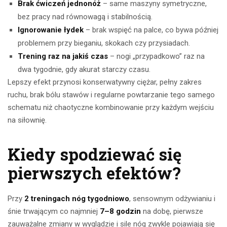
Brak ćwiczeń jednonóż
– same maszyny symetryczne,
bez pracy nad równowagą i stabilnością.
Ignorowanie łydek
– brak wspięć na palce, co bywa później
problemem przy bieganiu, skokach czy przysiadach.
Trening raz na jakiś czas
– nogi „przypadkowo” raz na
dwa tygodnie, gdy akurat starczy czasu.
Lepszy efekt przynosi konserwatywny ciężar, pełny zakres
ruchu, brak bólu stawów i regularne powtarzanie tego samego
schematu niż chaotyczne kombinowanie przy każdym wejściu
na siłownię.
Kiedy spodziewać się
pierwszych efektów?
Przy
2 treningach nóg tygodniowo
, sensownym odżywianiu i
śnie trwającym co najmniej
7–8 godzin
na dobę, pierwsze
zauważalne zmiany w wyglądzie i sile nóg zwykle pojawiają się