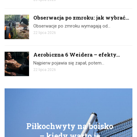
Obserwacja po zmroku: jak wybrać...
Obserwacje po zmroku wymagają od…
22 lipca 2026
Aerobiczna 6 Weidera – efekty...
Najpierw pojawia się zapał, potem…
22 lipca 2026
kochwyty na boisko
Ćwicz
– kiedy warto je
skut