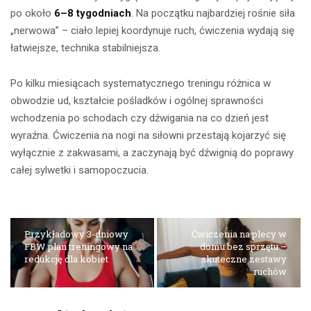
po około
6–8 tygodniach
. Na początku najbardziej rośnie siła
„nerwowa” – ciało lepiej koordynuje ruch, ćwiczenia wydają się
łatwiejsze, technika stabilniejsza.
Po kilku miesiącach systematycznego treningu różnica w
obwodzie ud, kształcie pośladków i ogólnej sprawności
wchodzenia po schodach czy dźwigania na co dzień jest
wyraźna. Ćwiczenia na nogi na siłowni przestają kojarzyć się
wyłącznie z zakwasami, a zaczynają być dźwignią do poprawy
całej sylwetki i samopoczucia.
Przykładowy 3-dniowy
Ćwiczenia na plecy w
FBW plan treningowy na
domu bez sprzętu –
redukcję dla kobiet
skuteczne zestawy
ruchów