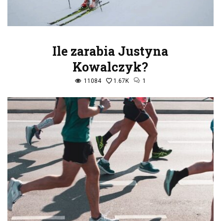
Ile zarabia Justyna
Kowalczyk?
11084
1.67K
1