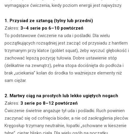
wymagające ćwiczenia, kiedy poziom energii jest najwyższy.
1. Przysiad ze sztangą (tylny lub przedni)
Zakres:
3–4 serie po 6–10 powtórzeń
To podstawowe ćwiczenie na uda i pośladki. Dla wielu
początkujących rozsądniej jest zacząć od przysiadu z hantlem
trzymanym przy klatce (goblet squat), żeby wyczuć głębokość i
zachować lepszą pozycję tułowia. Dobre ustawienie stóp
(delikatnie na zewnątrz), pełna stopa dociśnięta do podłoża i
brak „uciekania” kolan do środka to ważniejsze elementy niż
sam ciężar.
2. Martwy ciąg na prostych lub lekko ugiętych nogach
Zakres:
3 serie po 8–12 powtórzeń
Ćwiczenie świetnie angażuje tył uda i pośladki. Ruch powinien
zaczynać się od cofnięcia bioder, a nie od zaokrąglenia pleców.
Kręgosłup trzymany neutralnie, łopatki „schowane w kieszenie
tylne”, ciężar blisko ciała. Dla wielu osób na początku