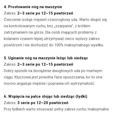
4. Prostowanie nóg na maszynie
Zakres:
2–3 serie po 12–15 powtórzeń
Ćwiczenie izoluje mięsień czworogłowy uda. Warto skupić się
na kontrolowanym ruchu, bez „szarpania”, z krótkim
zatrzymaniem na górze. Dla osób mających problemy z
kolanami czasem lepiej utrzymywać nieco wyższy zakres
powtórzeń i nie dochodzić do 100% maksymalnego wysiłku.
5. Uginanie nóg na maszynie leżąc lub siedząc
Zakres:
2–3 serie po 12–15 powtórzeń
Dobry sposób na dociążenie dwugłowych uda po martwym
ciągu. Kluczowa jest powolna faza opuszczania, bo to ona
mocno angażuje mięśnie i poprawia ich wytrzymałość.
6. Wspięcia na palce stojąc lub siedząc (łydki)
Zakres:
3 serie po 12–20 powtórzeń
Przy łydkach warto stosować pełny zakres ruchu: maksymalne