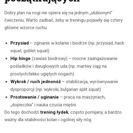
Dobry plan na nogi nie opiera się na jednym „ulubionym”
ćwiczeniu. Warto zadbać, żeby w treningu pojawiły się cztery
główne wzorce ruchu:
Przysiad
– zginanie w kolanie i biodrze (np. przysiad, hack
squat, goblet squat)
Hip hinge
(zawias biodrowy) – mocne zaangażowanie
pośladków i dwugłowych uda (np. martwy ciąg na
prostych/lekko ugiętych nogach)
Wykrok / ruch jednonóż
– stabilizacja, wyrównywanie
dysproporcji (np. wykroki, bulgarian split squat)
Prostowanie / uginanie
– praca na maszynach,
„dopieczka” i nauka czucia mięśni
Do tego dochodzi
trening łydek
, często pomijany, a bardzo
ważny dla stabilności kolan i ogólnej siły nóg.