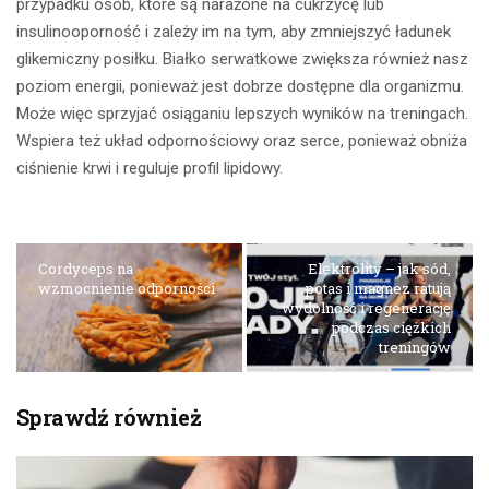
przypadku osób, które są narażone na cukrzycę lub
insulinooporność i zależy im na tym, aby zmniejszyć ładunek
glikemiczny posiłku. Białko serwatkowe zwiększa również nasz
poziom energii, ponieważ jest dobrze dostępne dla organizmu.
Może więc sprzyjać osiąganiu lepszych wyników na treningach.
Wspiera też układ odpornościowy oraz serce, ponieważ obniża
ciśnienie krwi i reguluje profil lipidowy.
Cordyceps na
Elektrolity – jak sód,
wzmocnienie odporności
potas i magnez ratują
wydolność i regenerację
podczas ciężkich
treningów
Sprawdź również