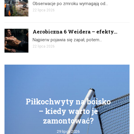
Obserwacje po zmroku wymagają od…
22 lipca 2026
Aerobiczna 6 Weidera – efekty...
Najpierw pojawia się zapał, potem…
22 lipca 2026
Piłkochwyty na boisko
– kiedy warto je
zamontować?
29 lipca 2026