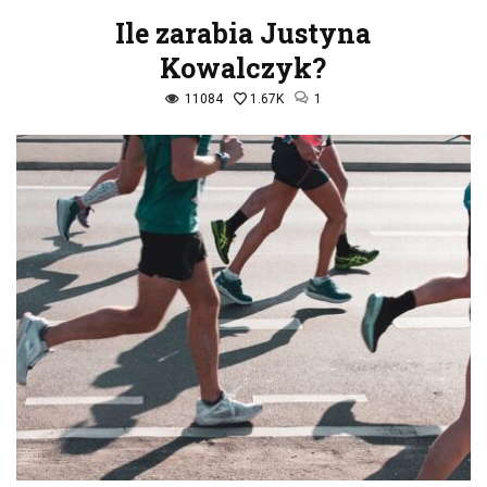
Ile zarabia Justyna
Kowalczyk?
11084
1.67K
1