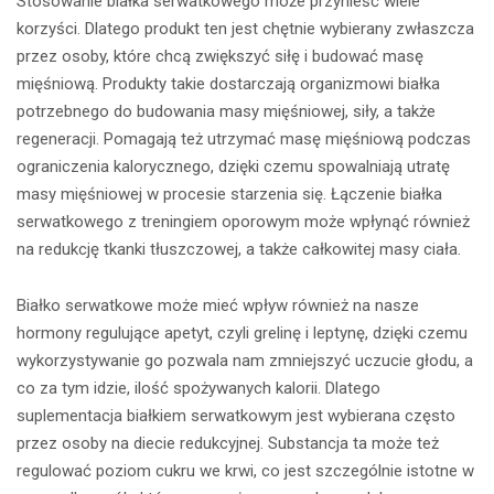
Stosowanie białka serwatkowego może przynieść wiele
korzyści. Dlatego produkt ten jest chętnie wybierany zwłaszcza
przez osoby, które chcą zwiększyć siłę i budować masę
mięśniową. Produkty takie dostarczają organizmowi białka
potrzebnego do budowania masy mięśniowej, siły, a także
regeneracji. Pomagają też utrzymać masę mięśniową podczas
ograniczenia kalorycznego, dzięki czemu spowalniają utratę
masy mięśniowej w procesie starzenia się. Łączenie białka
serwatkowego z treningiem oporowym może wpłynąć również
na redukcję tkanki tłuszczowej, a także całkowitej masy ciała.
Białko serwatkowe może mieć wpływ również na nasze
hormony regulujące apetyt, czyli grelinę i leptynę, dzięki czemu
wykorzystywanie go pozwala nam zmniejszyć uczucie głodu, a
co za tym idzie, ilość spożywanych kalorii. Dlatego
suplementacja białkiem serwatkowym jest wybierana często
przez osoby na diecie redukcyjnej. Substancja ta może też
regulować poziom cukru we krwi, co jest szczególnie istotne w