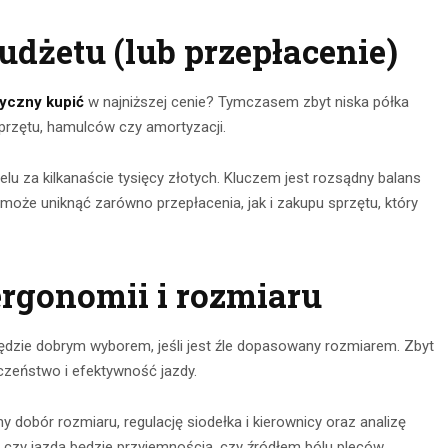
udżetu (lub przepłacenie)
ryczny kupić
w najniższej cenie? Tymczasem zbyt niska półka
rzętu, hamulców czy amortyzacji.
lu za kilkanaście tysięcy złotych. Kluczem jest rozsądny balans
oże uniknąć zarówno przepłacenia, jak i zakupu sprzętu, który
ergonomii i rozmiaru
ędzie dobrym wyborem, jeśli jest źle dopasowany rozmiarem. Zbyt
czeństwo i efektywność jazdy.
dobór rozmiaru, regulację siodełka i kierownicy oraz analizę
m, czy jazda będzie przyjemnością, czy źródłem bólu pleców.