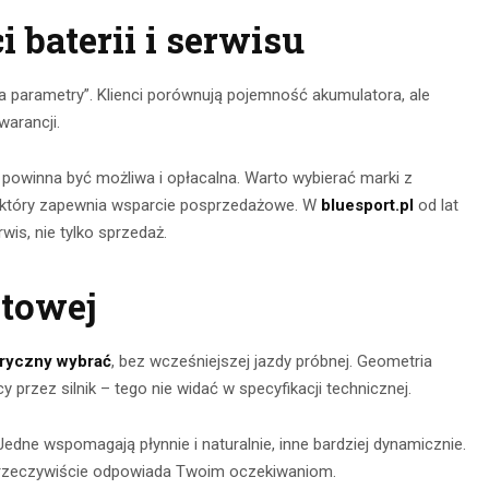
CZYTAJ DALEJ
 baterii i serwisu
 DALEJ
 parametry”. Klienci porównują pojemność akumulatora, ale
warancji.
ch powinna być możliwa i opłacalna. Warto wybierać marki z
który zapewnia wsparcie posprzedażowe. W
bluesport.pl
od lat
is, nie tylko sprzedaż.
stowej
ktryczny wybrać
, bez wcześniejszej jazdy próbnej. Geometria
przez silnik – tego nie widać w specyfikacji technicznej.
Jedne wspomagają płynnie i naturalnie, inne bardziej dynamicznie.
 rzeczywiście odpowiada Twoim oczekiwaniom.