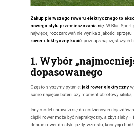
Zakup pierwszego roweru elektrycznego to eksc
nowego stylu przemieszczania się.
W Blue Sport 
najwięcej rozczarowań nie wynika z jakości sprzętu,
rower elektryczny kupić
, poznaj 5 najczęstszych bł
1. Wybór „najmocniejs
dopasowanego
Ćwicze
Ćwiczenia z
Często słyszymy pytanie:
jaki rower elektryczny
wy
mięśnie 
taśmami –
samo napięcie baterii czy moment obrotowy silnika,
brzucha 
skuteczny
popr
Inny model sprawdzi się do codziennych dojazdów po 
trening w domu
wykon
ciężki rower może być niepraktyczny, a zbyt słaby –
23 lipca 2026
dobrać rower do stylu jazdy, wzrostu, kondycji i budż
23 lip