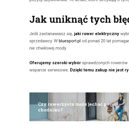
Jak uniknąć tych bł
Jeśli zastanawiasz się,
jaki rower elektryczny
wybr
sprzedawcy. W
bluesport.pl
od ponad 20 lat pomagam
nie chwilowej mody.
Oferujemy szeroki wybór
sprawdzonych rowerów el
wsparcie serwisowe.
Dzięki temu zakup nie jest r
Czy rowerzysta może jechać po
chodniku?