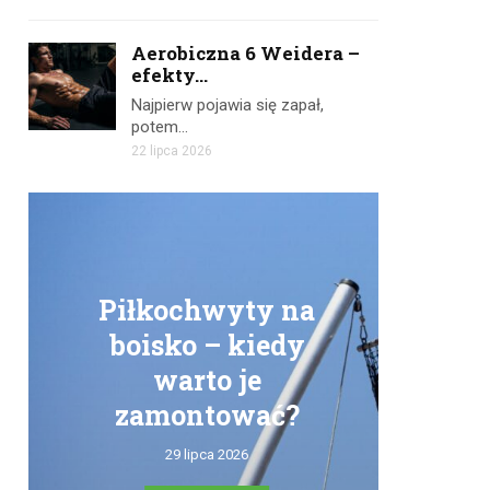
Aerobiczna 6 Weidera –
efekty...
Najpierw pojawia się zapał,
potem…
22 lipca 2026
Piłkochwyty na
boisko – kiedy
warto je
zamontować?
tr
29 lipca 2026