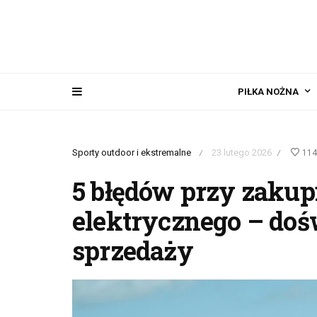
PIŁKA NOŻNA
Sporty outdoor i ekstremalne
23 lutego 2026
114
/
/
5 błędów przy zakup
elektrycznego – dośw
sprzedaży