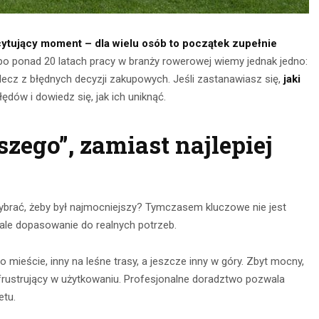
ytujący moment – dla wielu osób to początek zupełnie
po ponad 20 latach pracy w branży rowerowej wiemy jednak jedno:
 lecz z błędnych decyzji zakupowych. Jeśli zastanawiasz się,
jaki
ędów i dowiedz się, jak ich uniknąć.
zego”, zamiast najlepiej
nia na
Obserwacja po
brać, żeby był najmocniejszy? Tymczasem kluczowe nie jest
głębokie
zmroku: jak
 ale dopasowanie do realnych potrzeb.
– jak je
wybrać idealną
awnie
mieście, inny na leśne trasy, a jeszcze inny w góry. Zbyt mocny,
lornetkę w teren?
ywać?
 frustrujący w użytkowaniu. Profesjonalne doradztwo pozwala
22 lipca 2026
etu.
ca 2026