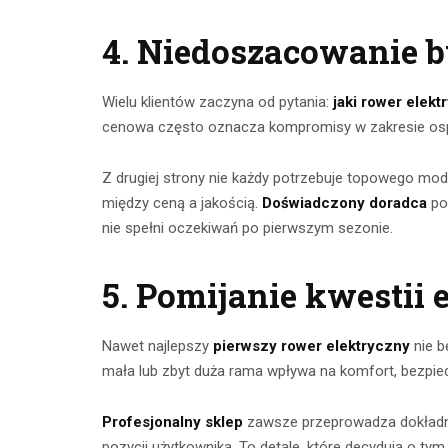
4. Niedoszacowanie b
Wielu klientów zaczyna od pytania:
jaki rower elekt
cenowa często oznacza kompromisy w zakresie osp
Z drugiej strony nie każdy potrzebuje topowego mode
między ceną a jakością.
Doświadczony doradca
pom
nie spełni oczekiwań po pierwszym sezonie.
5. Pomijanie kwestii 
Nawet najlepszy
pierwszy rower elektryczny
nie b
mała lub zbyt duża rama wpływa na komfort, bezpie
Profesjonalny sklep
zawsze przeprowadza dokładny 
pozycji użytkownika. To detale, które decydują o ty